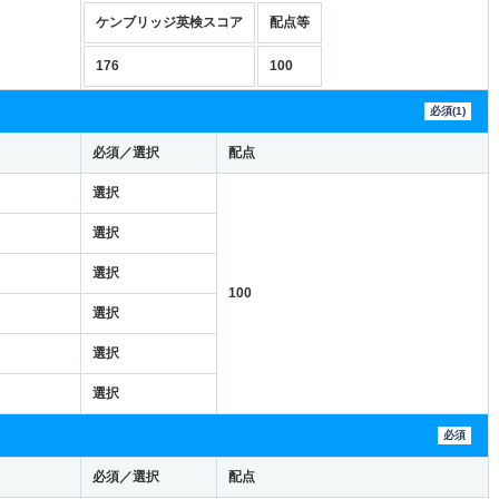
ケンブリッジ英検スコア
配点等
176
100
必須(1)
必須／選択
配点
選択
選択
選択
100
選択
選択
選択
必須
必須／選択
配点