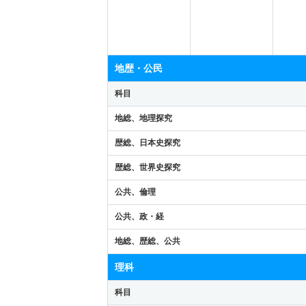
地歴・公民
科目
地総、地理探究
歴総、日本史探究
歴総、世界史探究
公共、倫理
公共、政・経
地総、歴総、公共
理科
科目