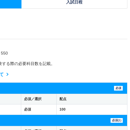
入試日程
550
験する際の必要科目数を記載。
て
必須
必須／選択
配点
必須
100
必須(1)