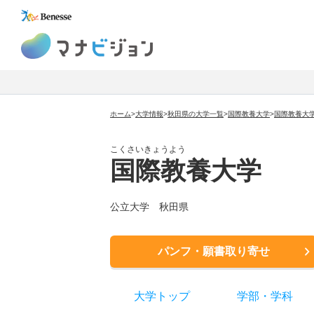
マナビジョン
ホーム
>
大学情報
>
秋田県の大学一覧
>
国際教養大学
>
国際教養大
こくさいきょうよう
国際教養大学
公立大学
秋田県
パンフ・願書取り寄せ
大学トップ
学部
・
学科