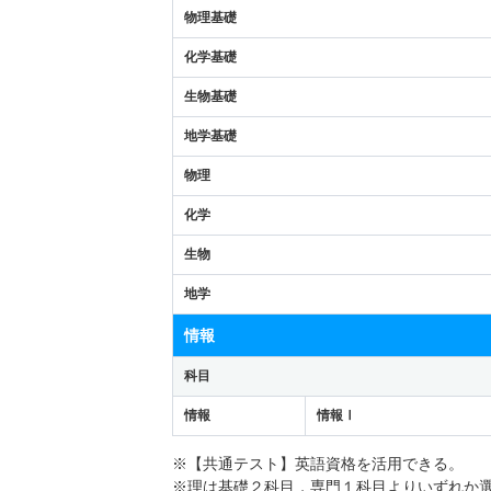
物理基礎
化学基礎
生物基礎
地学基礎
物理
化学
生物
地学
情報
科目
情報
情報Ⅰ
※【共通テスト】英語資格を活用できる。
※理は基礎２科目，専門１科目よりいずれか