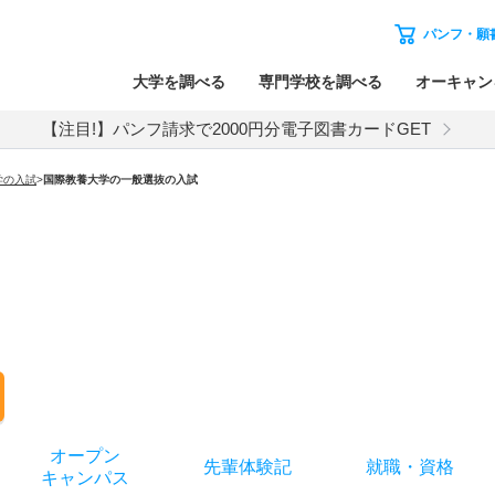
パンフ・願
大学を調べる
専門学校を調べる
オーキャン
【注目!】パンフ請求で2000円分電子図書カードGET
学
の入試
>
国際教養大学
の
一般選抜の入試
オー
プン
先輩
体験記
就職
・
資格
キャン
パス