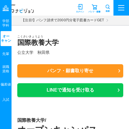
マナビジョン
検索
ログイン
パンフ・願書
【注目!】パンフ請求で2000円分電子図書カードGET
学部
学科
オー
こくさいきょうよう
キャン
国際教養大学
公立大学 秋田県
先輩
就職
パンフ・願書取り寄せ
資格
偏差値
LINEで通知を受け取る
入試
国際教養大学/