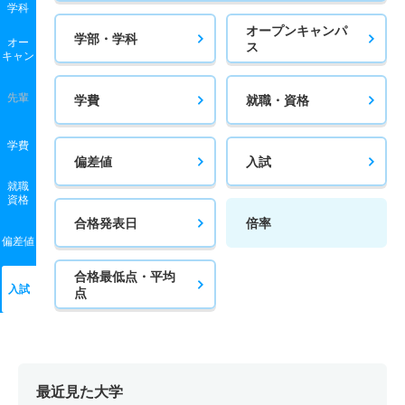
学科
オープンキャンパ
学部・学科
オー
ス
キャン
先輩
学費
就職・資格
学費
偏差値
入試
就職
資格
合格発表日
倍率
偏差値
合格最低点・平均
入試
点
最近見た大学