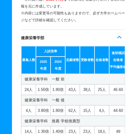
報を元に作成しています。
※内容には変更等の可能性もありますので、必ず大学ホームペー
ジなどで詳細を確認してください。
健康栄養学部
入試倍率
進研模試
募集人数
志願者数
受験者数
合格者数
合格者
2025
2024
平均偏差値
年度
年度
健康栄養学科 一般 前
24人
1.50倍
1.80倍
43人
38人
25人
46.60
健康栄養学科 一般 後
4人
3.80倍
1.80倍
62人
15人
4人
44.60
健康栄養学科 推薦 学校推薦型
14人
1.30倍
1.40倍
23人
23人
18人
49