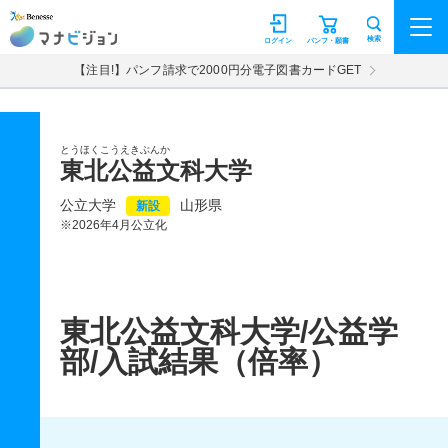
マナビジョン
検索
ログイン
パンフ・願書
【注目!】パンフ請求で2000円分電子図書カードGET
とうほくこうえきぶんか
東北公益文科大学
公立大学
山形県
新設
※2026年4月公立化
東北公益文科大学/公益学
部/入試結果（倍率）