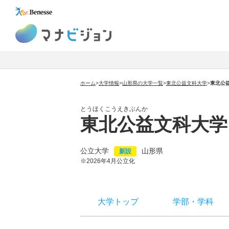
マナビジョン
ホーム
>
大学情報
>
山形県の大学一覧
>
東北公益文科大学
>
東北公
とうほくこうえきぶんか
東北公益文科大学
公立大学
山形県
新設
※2026年4月公立化
大学トップ
学部
・
学科