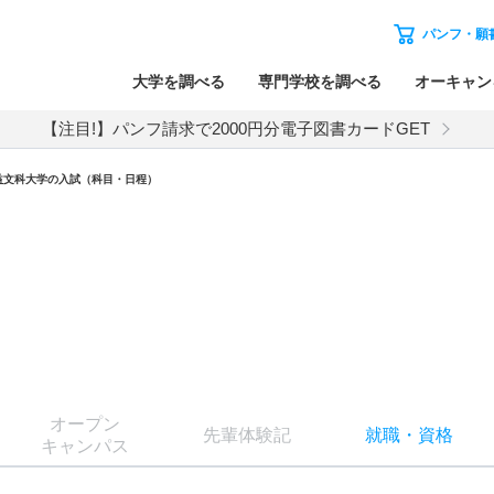
パンフ・願
大学を調べる
専門学校を調べる
オーキャン
【注目!】パンフ請求で2000円分電子図書カードGET
益文科大学
の入試（科目・日程）
オー
プン
先輩
体験記
就職
・
資格
キャン
パス