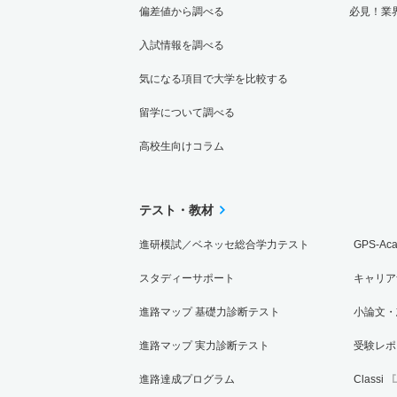
偏差値から調べる
必見！業
入試情報を調べる
気になる項目で大学を比較する
留学について調べる
高校生向けコラム
テスト・教材
進研模試／ベネッセ総合学力テスト
GPS-Ac
スタディーサポート
キャリア
進路マップ 基礎力診断テスト
小論文・
進路マップ 実力診断テスト
受験レポ
進路達成プログラム
Classi