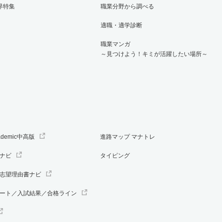
界特集
職業分野から調べる
適職・適学診断
職業マンガ
～見つけよう！キミが活躍したい場所～
ademic中高版
進路マップ マナトレ
ナビ
タイピング
志望理由書ナビ
ート／入試結果／合格ライン