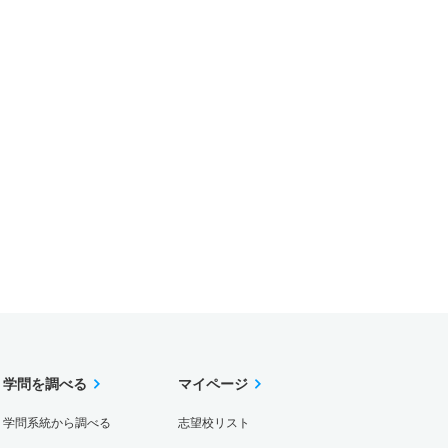
学問を調べる
マイページ
学問系統から調べる
志望校リスト