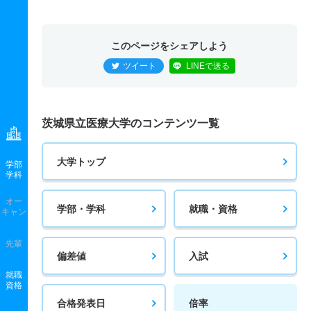
このページをシェアしよう
ツイート
LINEで送る
茨城県立医療大学のコンテンツ一覧
大学トップ
学部
学科
オー
学部・学科
就職・資格
キャン
先輩
偏差値
入試
就職
資格
合格発表日
倍率