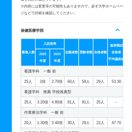
※内容には変更等の可能性もありますので、必ず大学ホームペー
ジなどで詳細を確認してください。
保健医療学部
入試倍率
進研模試
募集人数
志願者数
受験者数
合格者数
合格者
2025
2024
平均偏差値
年度
年度
看護学科 一般 前
25人
2倍
2.70倍
60人
59人
29人
53.30
看護学科 推薦 学校推薦型
25人
3.20倍
4.80倍
81人
81人
25人
－
作業療法学科 一般 前
20人
1.30倍
3.40倍
30人
29人
22人
47.70