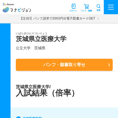
マナビジョン
検索
ログイン
パンフ・願書
【注目!】パンフ請求で2000円分電子図書カードGET
いばらきけんりついりょう
茨城県立医療大学
公立大学
茨城県
パンフ・願書取り寄せ
茨城県立医療大学/
入試結果（倍率）