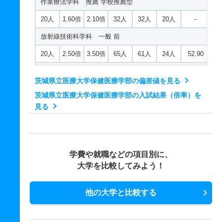
作業療法学科 推薦 学校推薦型
20人
1.60倍
2.10倍
32人
32人
20人
－
放射線技術科学科 一般 前
20人
2.50倍
3.50倍
65人
61人
24人
52.90
放射線技術科学科 推薦 学校推薦型
茨城県立医療大学保健医療学部の偏差値を見る
20人
2.80倍
2.60倍
55人
55人
20人
－
茨城県立医療大学保健医療学部の入試結果（倍率）を
理学療法学科 一般 前
見る
20人
2.40倍
2.30倍
53人
52人
22人
49.50
理学療法学科 推薦 学校推薦型
学費や就職などの項目別に、
20人
2.30倍
2.90倍
46人
46人
20人
－
大学を比較してみよう！
他の大学と比較する