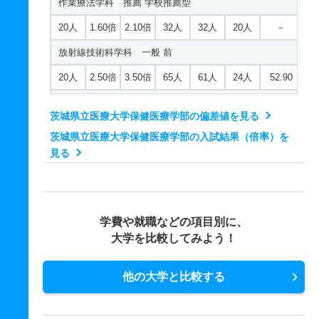
作業療法学科 推薦 学校推薦型
20人
1.60倍
2.10倍
32人
32人
20人
－
放射線技術科学科 一般 前
20人
2.50倍
3.50倍
65人
61人
24人
52.90
放射線技術科学科 推薦 学校推薦型
茨城県立医療大学保健医療学部の偏差値を見る
20人
2.80倍
2.60倍
55人
55人
20人
－
茨城県立医療大学保健医療学部の入試結果（倍率）を
理学療法学科 一般 前
見る
20人
2.40倍
2.30倍
53人
52人
22人
49.50
理学療法学科 推薦 学校推薦型
学費や就職などの項目別に、
20人
2.30倍
2.90倍
46人
46人
20人
－
大学を比較してみよう！
他の大学と比較する