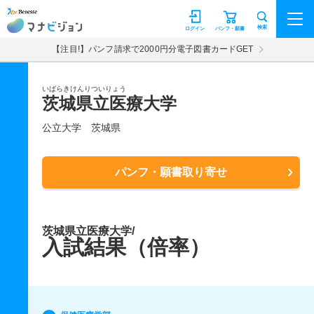
マナビジョン
検索
ログイン
パンフ・願書
【注目!】パンフ請求で2000円分電子図書カードGET
いばらきけんりついりょう
茨城県立医療大学
公立大学
茨城県
パンフ・願書取り寄せ
茨城県立医療大学/
入試結果（倍率）