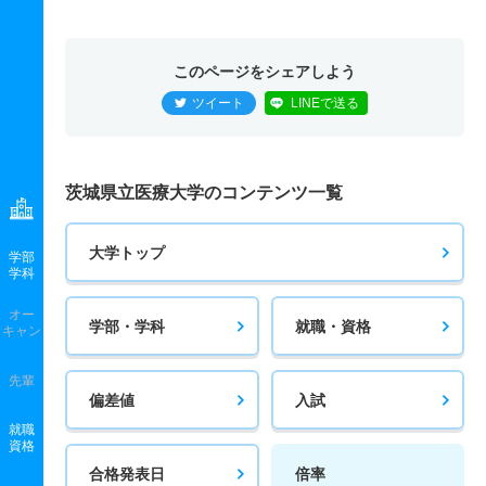
このページをシェアしよう
ツイート
LINEで送る
茨城県立医療大学のコンテンツ一覧
大学トップ
学部
学科
オー
学部・学科
就職・資格
キャン
先輩
偏差値
入試
就職
資格
合格発表日
倍率