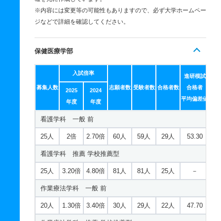
※内容には変更等の可能性もありますので、必ず大学ホームペー
ジなどで詳細を確認してください。
保健医療学部
入試倍率
進研模試
募集人数
志願者数
受験者数
合格者数
合格者
2025
2024
平均偏差値
年度
年度
看護学科 一般 前
25人
2倍
2.70倍
60人
59人
29人
53.30
看護学科 推薦 学校推薦型
25人
3.20倍
4.80倍
81人
81人
25人
－
作業療法学科 一般 前
20人
1.30倍
3.40倍
30人
29人
22人
47.70