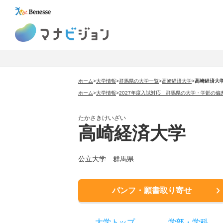
マナビジョン
ホーム
>
大学情報
>
群馬県の大学一覧
>
高崎経済大学
>
高崎経済大
ホーム
>
大学情報
>
2027年度入試対応 群馬県の大学・学部の偏
たかさきけいざい
高崎経済大学
公立大学 群馬県
パンフ・願書取り寄せ
大学トップ
学部
・
学科