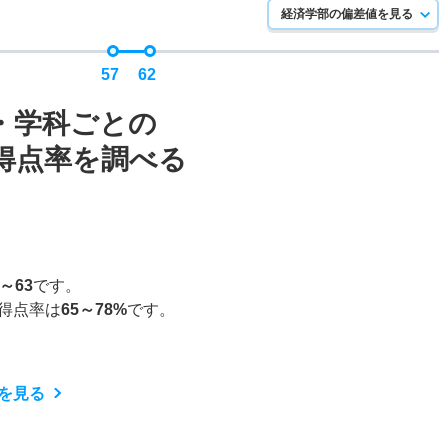
経済学部の偏差値を見る
57
62
・学科ごとの
得点率を調べる
5～63
です。
得点率は
65～78%
です。
を見る