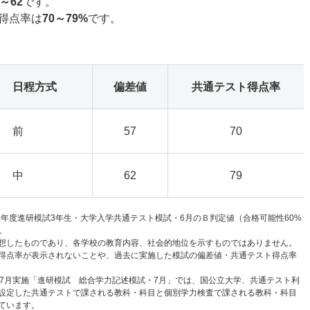
7～62
です。
得点率は
70～79%
です。
日程方式
偏差値
共通テスト得点率
前
57
70
中
62
79
6年度進研模試3年生・大学入学共通テスト模試・6月のＢ判定値（合格可能性60%
。
想したものであり、各学校の教育内容、社会的地位を示すものではありません。
得点率が表示されないことや、過去に実施した模試の偏差値・共通テスト得点率
と7月実施「進研模試 総合学力記述模試・7月」では、国公立大学、共通テスト利
設定した共通テストで課される教科・科目と個別学力検査で課される教科・科目
ています。