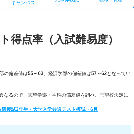
キャン
パス
ト得点率（入試難易度）
部の偏差値は
55～63
、経済学部の偏差値は
57～62
となってい
異なるので、志望学部・学科の偏差値を調べ、志望校決定に
度進研模試3年生・大学入学共通テスト模試・6月