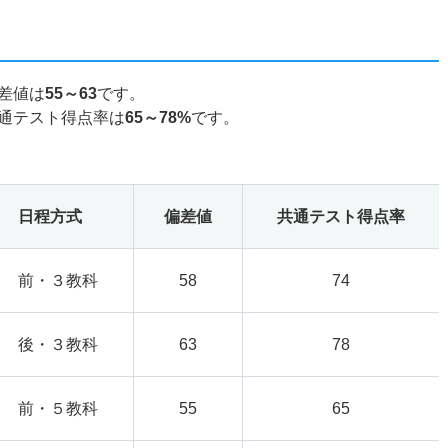
差値は
55～63
です。
通テスト得点率は
65～78%
です。
日程方式
偏差値
共通テスト得点率
前・３教科
58
74
後・３教科
63
78
前・５教科
55
65