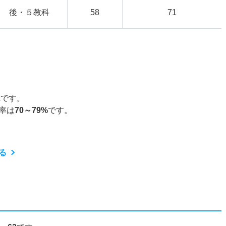
後・５教科
58
71
2
です。
率は
70～79%
です。
る