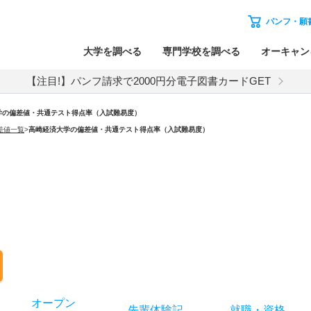
パンフ・願
大学を調べる
専門学校を調べる
オーキャン
【注目!】パンフ請求で2000円分電子図書カードGET
学の偏差値・共通テスト得点率（入試難易度）
差値一覧
>
高崎経済大学の偏差値・共通テスト得点率（入試難易度）
オー
プン
先輩
体験記
就職
・
資格