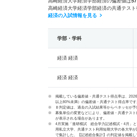
高崎経済大学経済学部経済の偏差値は
5
高崎経済大学経済学部経済の共通テスト
経済の入試情報を見る
学部・学科
経済 経済
経済 経済
※ 掲載している偏差値・共通テスト得点率は、202
以上80%未満）の偏差値・共通テスト得点率です
※ Ｂ判定値は、過去の入試結果等からベネッセが予
※ 募集単位の変更などにより、偏差値・共通テスト
が表示される場合があります。
※ 4月実施「進研模試 総合学力記述模試・4月」
用私立大学、共通テスト利用短期大学の各大学が
で集計した、【記述総合集計】の判定値を掲載し