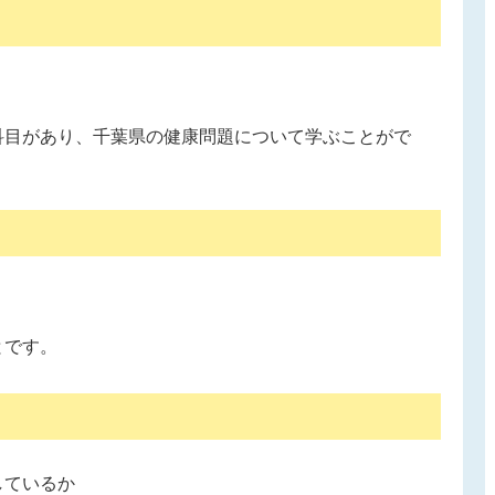
科目があり、千葉県の健康問題について学ぶことがで
。
？
とです。
しているか