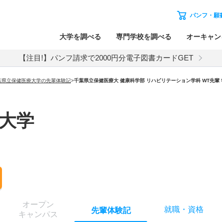
パンフ・願
大学を調べる
専門学校を調べる
オーキャン
【注目!】パンフ請求で2000円分電子図書カードGET
葉県立保健医療大学の先輩体験記
>
千葉県立保健医療大 健康科学部 リハビリテーション学科 WT先輩
大学
オー
プン
就職
・
資格
先輩
体験記
キャン
パス