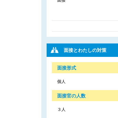
面接
面接とわたしの対策
面接形式
個人
面接官の人数
３人