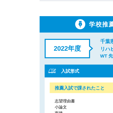
学校推
千葉
2022年度
リハ
WT 
入試形式
推薦入試で課されたこと
志望理由書
小論文