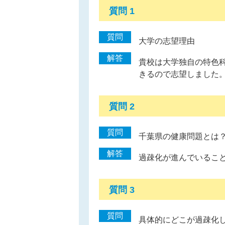
質問 1
質問
大学の志望理由
解答
貴校は大学独自の特色
きるので志望しました
質問 2
質問
千葉県の健康問題とは
解答
過疎化が進んでいるこ
質問 3
質問
具体的にどこが過疎化