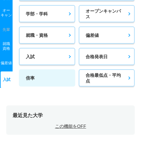
オー
オープンキャンパ
学部・学科
キャン
ス
先輩
就職・資格
偏差値
就職
資格
入試
合格発表日
偏差値
合格最低点・平均
倍率
入試
点
最近見た大学
この機能をOFF