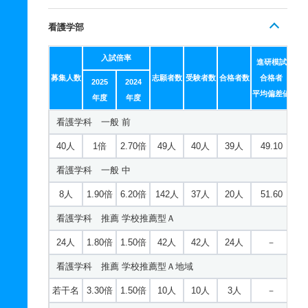
看護学部
入試倍率
進研模試
募集人数
志願者数
受験者数
合格者数
合格者
2025
2024
平均偏差値
年度
年度
看護学科 一般 前
40人
1倍
2.70倍
49人
40人
39人
49.10
看護学科 一般 中
8人
1.90倍
6.20倍
142人
37人
20人
51.60
看護学科 推薦 学校推薦型Ａ
24人
1.80倍
1.50倍
42人
42人
24人
－
看護学科 推薦 学校推薦型Ａ地域
若干名
3.30倍
1.50倍
10人
10人
3人
－