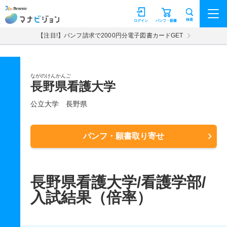
マナビジョン
検索
ログイン
パンフ・願書
【注目!】パンフ請求で2000円分電子図書カードGET
ながのけんかんご
長野県看護大学
公立大学
長野県
パンフ・願書取り寄せ
長野県看護大学/看護学部/
入試結果（倍率）