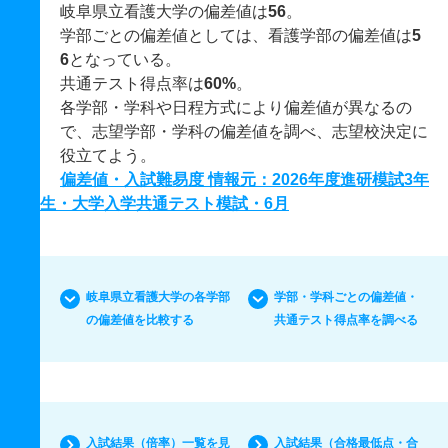
岐阜県立看護大学の偏差値は
56
。
学部ごとの偏差値としては、看護学部の偏差値は
5
6
となっている。
共通テスト得点率は
60%
。
各学部・学科や日程方式により偏差値が異なるの
で、志望学部・学科の偏差値を調べ、志望校決定に
役立てよう。
偏差値・入試難易度 情報元：2026年度進研模試3年
生・大学入学共通テスト模試・6月
岐阜県立看護大学の各学部
学部・学科ごとの偏差値・
の偏差値を比較する
共通テスト得点率を調べる
入試結果（倍率）一覧を見
入試結果（合格最低点・合