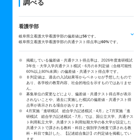
調べる
看護学部
岐阜県立看護大学看護学部の偏差値は
56
です。
岐阜県立看護大学看護学部の共通テスト得点率は
60%
です。
※ 掲載している偏差値・共通テスト得点率は、2026年度進研模試
3年生・大学入学共通テスト模試・6月のＢ判定値（合格可能性
60%以上80%未満）の偏差値・共通テスト得点率です。
※ Ｂ判定値は、過去の入試結果等からベネッセが予想したもので
あり、各学校の教育内容、社会的地位を示すものではありませ
ん。
※ 募集単位の変更などにより、偏差値・共通テスト得点率が表示
されないことや、過去に実施した模試の偏差値・共通テスト得
点率が表示される場合があります。
※ 4月実施「進研模試 総合学力記述模試・4月」と7月実施「進
研模試 総合学力記述模試・7月」では、国公立大学、共通テス
ト利用私立大学、共通テスト利用短期大学の各大学が設定した
共通テストで課される教科・科目と個別学力検査で課される教
科・科目で集計した、【記述総合集計】の判定値を掲載してい
ます。