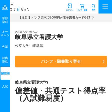
マナビジョン
検索
ログイン
パンフ・願書
【注目!】パンフ請求で2000円分電子図書カードGET
学部
学科
オー
ぎふけんりつかんご
キャン
岐阜県立看護大学
公立大学 岐阜県
先輩
就職
パンフ・願書取り寄せ
資格
偏差値
岐阜県立看護大学/
入試
偏差値・共通テスト得点率
（入試難易度）