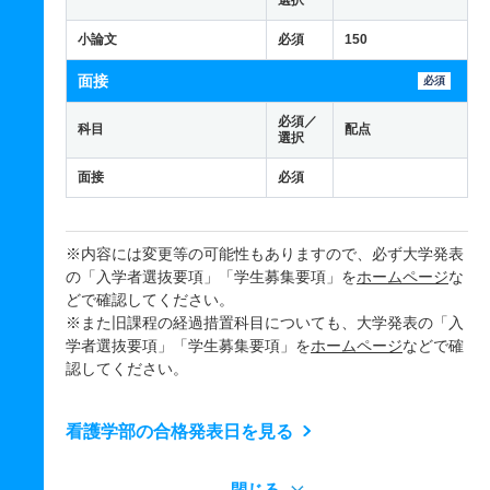
選択
小論文
必須
150
面接
必須
必須／
科目
配点
選択
面接
必須
※内容には変更等の可能性もありますので、必ず大学発表
の「入学者選抜要項」「学生募集要項」を
ホームページ
な
どで確認してください。
※また旧課程の経過措置科目についても、大学発表の「入
学者選抜要項」「学生募集要項」を
ホームページ
などで確
認してください。
看護学部の合格発表日を見る
閉じる