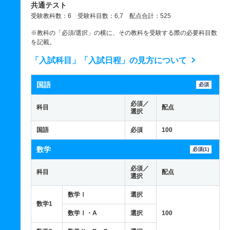
共通テスト
受験教科数：6 受験科目数：6,7 配点合計：525
※教科の「必須/選択」の横に、その教科を受験する際の必要科目数
を記載。
「入試科目」「入試日程」の見方について
国語
必須
必須／
科目
配点
選択
国語
必須
100
数学
必須(1)
必須／
科目
配点
選択
数学Ⅰ
選択
数学1
数学Ⅰ・A
選択
100