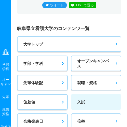
ツイート
LINEで送る
岐阜県立看護大学のコンテンツ一覧
大学トップ
オープンキャンパ
学部・学科
学部
ス
学科
オー
先輩体験記
就職・資格
キャン
先輩
偏差値
入試
就職
資格
合格発表日
倍率
偏差値