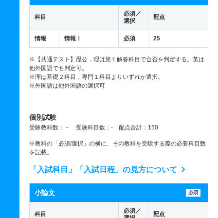
必須／
科目
配点
選択
情報
情報Ⅰ
必須
25
※【共通テスト】歴公，理は第１解答科目で合否を判定する。英は
他外国語でも判定可。
※理は基礎２科目，専門１科目よりいずれか選択。
※外国語は他外国語の選択可
個別試験
受験教科数：－ 受験科目数：- 配点合計：150
※教科の「必須/選択」の横に、その教科を受験する際の必要科目数
を記載。
「入試科目」「入試日程」の見方について
小論文
必須
必須／
科目
配点