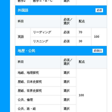
数学2
数学Ⅱ・B・C
選択
外国語
必須
必須／
科目
配点
選択
リーディング
必須
70
英語
100
リスニング
必須
30
地歴・公民
必須(1)
必須／
科目
配点
選択
地総、地理探究
選択
歴総、日本史探究
選択
歴総、世界史探究
選択
100
公共、倫理
選択
公共、政・経
選択