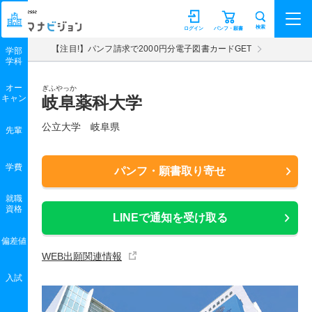
マナビジョン
検索
ログイン
パンフ・願書
【注目!】パンフ請求で2000円分電子図書カードGET
学部
学科
オー
ぎふやっか
キャン
岐阜薬科大学
公立大学 岐阜県
先輩
学費
パンフ・願書取り寄せ
就職
資格
LINEで通知を受け取る
偏差値
WEB出願関連情報
入試