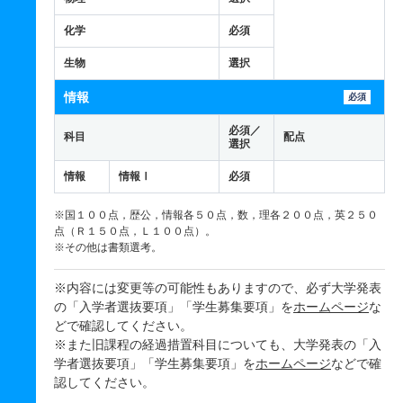
化学
必須
生物
選択
情報
必須
必須／
科目
配点
選択
情報
情報Ⅰ
必須
※国１００点，歴公，情報各５０点，数，理各２００点，英２５０
点（Ｒ１５０点，Ｌ１００点）。
※その他は書類選考。
※内容には変更等の可能性もありますので、必ず大学発表
の「入学者選抜要項」「学生募集要項」を
ホームページ
な
どで確認してください。
※また旧課程の経過措置科目についても、大学発表の「入
学者選抜要項」「学生募集要項」を
ホームページ
などで確
認してください。