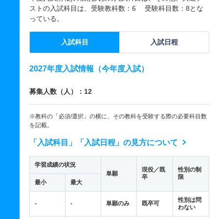
ストの入試科目は、受験教科数：6 受験科目数：8とな
っている。
入試科目
入試日程
2027年度入試情報（今年度入試）
募集人数（人）：12
※教科の「必須/選択」の横に、その教科を受験する際の必要科目数
を記載。
「入試科目」「入試日程」の見方について
学習成績の状況
現役／既
性別の制
単願
卒
限
最小
最大
性別は問
-
-
単願のみ
既卒可
わない