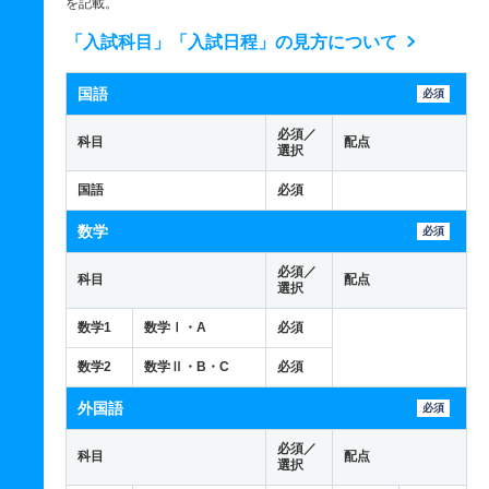
を記載。
「入試科目」「入試日程」の見方について
国語
必須
必須／
科目
配点
選択
国語
必須
数学
必須
必須／
科目
配点
選択
数学1
数学Ⅰ・A
必須
数学2
数学Ⅱ・B・C
必須
外国語
必須
必須／
科目
配点
選択