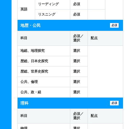
リーディング
必須
英語
リスニング
必須
地歴・公民
必須
必須／
科目
配点
選択
地総、地理探究
選択
歴総、日本史探究
選択
歴総、世界史探究
選択
公共、倫理
選択
公共、政・経
選択
理科
必須
必須／
科目
配点
選択
物理
選択