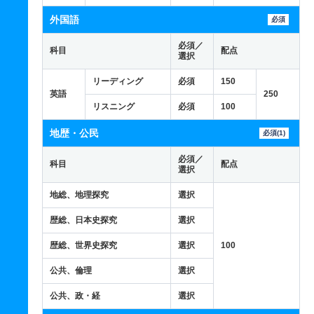
外国語
必須
必須／
科目
配点
選択
リーディング
必須
150
英語
250
リスニング
必須
100
地歴・公民
必須(1)
必須／
科目
配点
選択
地総、地理探究
選択
歴総、日本史探究
選択
歴総、世界史探究
選択
100
公共、倫理
選択
公共、政・経
選択