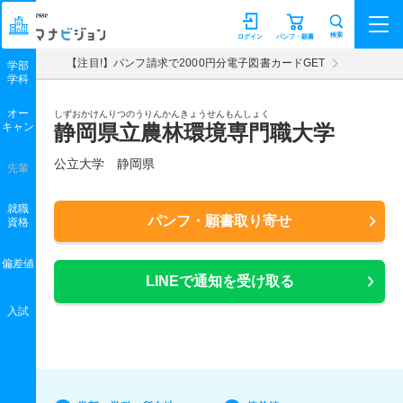
マナビジョン
検索
ログイン
パンフ・願書
【注目!】パンフ請求で2000円分電子図書カードGET
学部
学科
オー
しずおかけんりつのうりんかんきょうせんもんしょく
キャン
静岡県立農林環境専門職大学
公立大学 静岡県
先輩
就職
パンフ・願書取り寄せ
資格
偏差値
LINEで通知を受け取る
入試