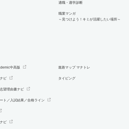
適職・適学診断
職業マンガ
～見つけよう！キミが活躍したい場所～
ademic中高版
進路マップ マナトレ
ナビ
タイピング
志望理由書ナビ
ート／入試結果／合格ライン
ナビ