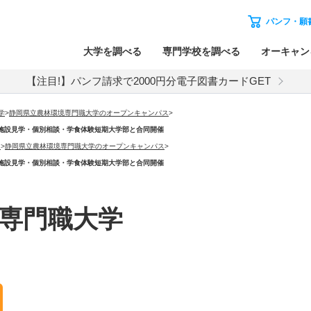
パンフ・願
大学を調べる
専門学校を調べる
オーキャン
【注目!】パンフ請求で2000円分電子図書カードGET
学
>
静岡県立農林環境専門職大学のオープンキャンパス
>
模擬講義・施設見学・個別相談・学食体験短期大学部と合同開催
）
>
静岡県立農林環境専門職大学のオープンキャンパス
>
模擬講義・施設見学・個別相談・学食体験短期大学部と合同開催
専門職大学