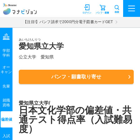
マナビジョン
検索
ログイン
パンフ・願書
【注目!】パンフ請求で2000円分電子図書カードGET
あいちけんりつ
愛知県立大学
学部
学科
公立大学
愛知県
オー
キャン
パンフ・願書取り寄せ
先輩
就職
愛知県立大学/
資格
日本文化学部の偏差値・共
通テスト得点率（入試難易
偏差値
度）
入試