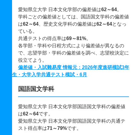
愛知県立大学 日本文化学部の偏差値は
62～64
。
学科ごとの偏差値としては、国語国文学科の偏差値
は
62～64
、歴史文化学科の偏差値は
62～64
となっ
ている。
共通テストの得点率は
69～81%
。
各学部・学科や日程方式により偏差値が異なるの
で、志望学部・学科の偏差値を調べ、志望校決定に
役立てよう。
偏差値・入試難易度 情報元：2026年度進研模試3年
生・大学入学共通テスト模試・6月
国語国文学科
愛知県立大学 日本文化学部国語国文学科の偏差値
は
62～64
です。
愛知県立大学 日本文化学部国語国文学科の共通テ
スト得点率は
71～79%
です。