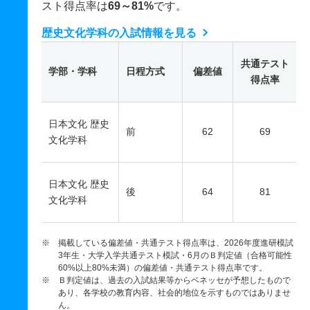
スト得点率は
69～81%
です。
歴史文化学科の入試情報を見る
共通テスト
学部・学科
日程方式
偏差値
得点率
日本文化 歴史
前
62
69
文化学科
日本文化 歴史
後
64
81
文化学科
※ 掲載している偏差値・共通テスト得点率は、2026年度進研模試
3年生・大学入学共通テスト模試・6月のＢ判定値（合格可能性
60%以上80%未満）の偏差値・共通テスト得点率です。
※ Ｂ判定値は、過去の入試結果等からベネッセが予想したもので
あり、各学校の教育内容、社会的地位を示すものではありませ
ん。