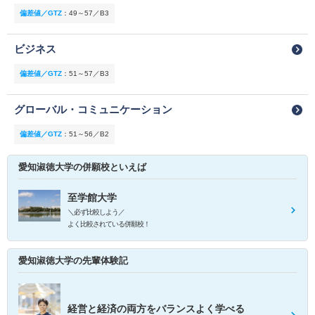
偏差値／GTZ
：
49～57／B3
ビジネス
偏差値／GTZ
：
51～57／B3
グローバル・コミュニケーション
偏差値／GTZ
：
51～56／B2
愛知淑徳大学の併願校といえば
至学館大学
＼必ず比較しよう／
よく比較されている併願校！
愛知淑徳大学の先輩体験記
経営と経済の両方をバランスよく学べる