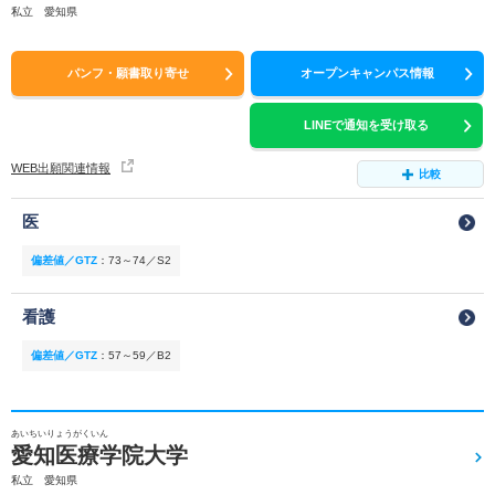
私立 愛知県
パンフ・願書取り寄せ
オープンキャンパス情報
LINEで通知を受け取る
WEB出願関連情報
比較
医
偏差値／GTZ
：
73～74／S2
看護
偏差値／GTZ
：
57～59／B2
あいちいりょうがくいん
愛知医療学院大学
私立 愛知県