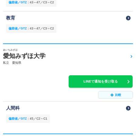
偏差値／GTZ
：
43～47／C3～C2
教育
偏差値／GTZ
：
43～47／C3～C2
あいちみずほ
愛知みずほ大学
私立 愛知県
LINEで通知を受け取る
比較
人間科
偏差値／GTZ
：
45／C2～C1