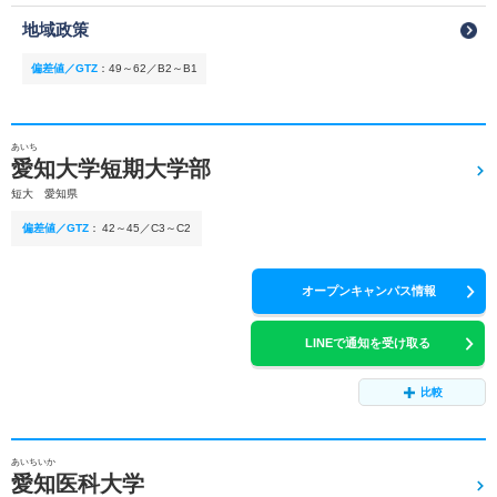
地域政策
偏差値／GTZ
：
49～62／B2～B1
あいち
愛知大学短期大学部
短大 愛知県
偏差値／GTZ
：
42～45／C3～C2
オープンキャンパス情報
LINEで通知を受け取る
比較
あいちいか
愛知医科大学