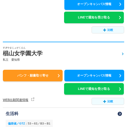
オープンキャンパス情報
LINEで通知を受け取る
比較
すぎやまじょがくえん
椙山女学園大学
私立 愛知県
パンフ・願書取り寄せ
オープンキャンパス情報
LINEで通知を受け取る
WEB出願関連情報
比較
生活科
偏差値／GTZ
：
53～63／B3～B1