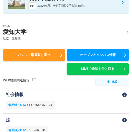
PR
2027年4月、十文字学園女子大学は5学部9学科の新体制へ！
あいち
愛知大学
私立 愛知県
パンフ・願書取り寄せ
オープンキャンパス情報
LINEで通知を受け取る
WEB出願関連情報
比較
社会情報
偏差値／GTZ
：
55～62／B2～B1
法
偏差値／GTZ
：
56～66／B1