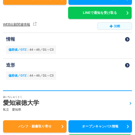
LINEで通知を受け取る
WEB出願関連情報
比較
情報
偏差値／GTZ
：
44～46／D1～C3
造形
偏差値／GTZ
：
44～46／D1～C3
あいちしゅくとく
愛知淑徳大学
私立 愛知県
パンフ・願書取り寄せ
オープンキャンパス情報