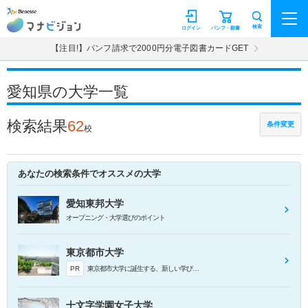
マナビジョン
検索
ログイン
パンフ・願書
【注目!】パンフ請求で2000円分電子図書カードGET
愛知県の大学一覧
検索結果
62
条件変更
校
あなたの検索条件でオススメの大学
愛知東邦大学
オープニング・大学選びのポイント
東京都市大学
PR
東京都市大学に誕生する、新しい学びの形。創発デザイン工学環（仮称）新設
十文字学園女子大学