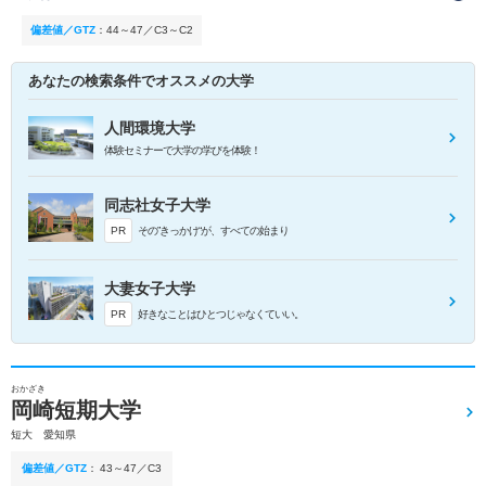
偏差値／GTZ
：
44～47／C3～C2
あなたの検索条件でオススメの大学
人間環境大学
体験セミナーで大学の学びを体験！
同志社女子大学
PR
その”きっかけ“が、すべての始まり
大妻女子大学
PR
好きなことはひとつじゃなくていい。
おかざき
岡崎短期大学
短大 愛知県
偏差値／GTZ
：
43～47／C3