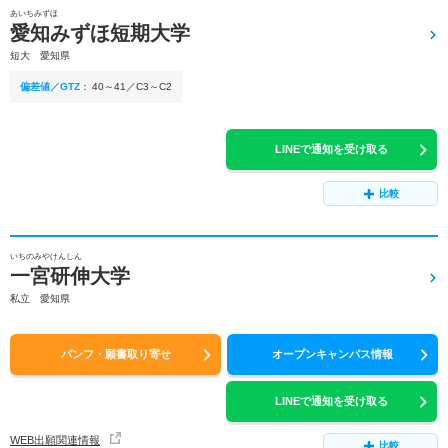
あいちみずほ
愛知みずほ短期大学
短大 愛知県
偏差値／GTZ
：
40～41／C3～C2
LINEで通知を受け取る
比較
いちのみやけんしん
一宮研伸大学
私立 愛知県
パンフ・願書取り寄せ
オープンキャンパス情報
LINEで通知を受け取る
WEB出願関連情報
比較