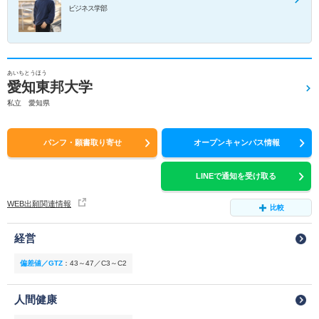
ビジネス学部
あいちとうほう
愛知東邦大学
私立 愛知県
パンフ・願書取り寄せ
オープンキャンパス情報
LINEで通知を受け取る
WEB出願関連情報
比較
経営
偏差値／GTZ
：
43～47／C3～C2
人間健康