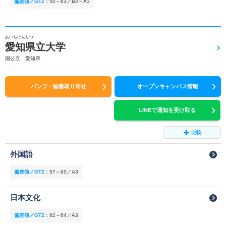
偏差値／GTZ
：
50～63／B2～A3
あいちけんりつ
愛知県立大学
国公立 愛知県
パンフ・願書取り寄せ
オープンキャンパス情報
LINEで通知を受け取る
比較
外国語
偏差値／GTZ
：
57～65／A3
日本文化
偏差値／GTZ
：
62～64／A3