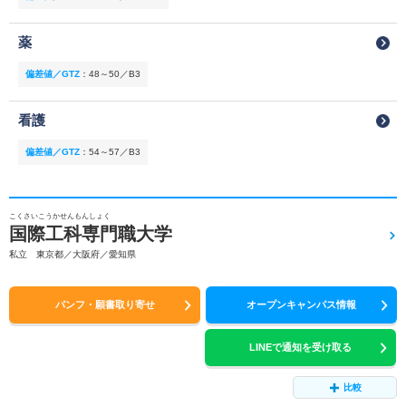
薬
偏差値／GTZ
：
48～50／B3
看護
偏差値／GTZ
：
54～57／B3
こくさいこうかせんもんしょく
国際工科専門職大学
私立 東京都／大阪府／愛知県
パンフ・願書取り寄せ
オープンキャンパス情報
LINEで通知を受け取る
比較