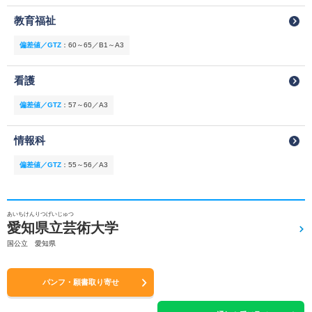
教育福祉
偏差値／GTZ
：
60～65／B1～A3
看護
偏差値／GTZ
：
57～60／A3
情報科
偏差値／GTZ
：
55～56／A3
あいちけんりつげいじゅつ
愛知県立芸術大学
国公立 愛知県
パンフ・願書取り寄せ