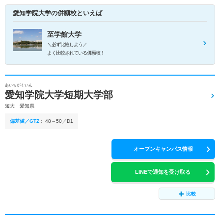
愛知学院大学の併願校といえば
至学館大学
＼必ず比較しよう／
よく比較されている併願校！
あいちがくいん
愛知学院大学短期大学部
短大 愛知県
偏差値／GTZ
：
48～50／D1
オープンキャンパス情報
LINEで通知を受け取る
比較