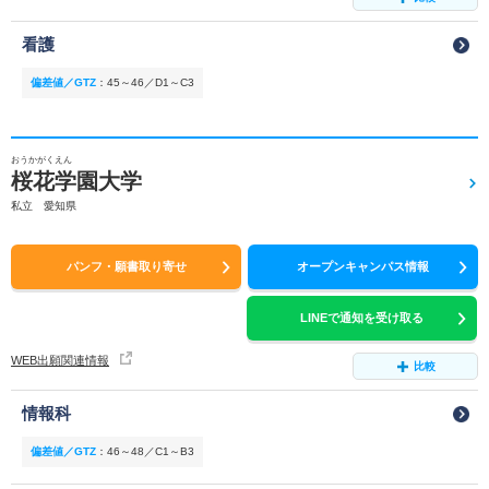
看護
偏差値／GTZ
：
45～46／D1～C3
おうかがくえん
桜花学園大学
私立 愛知県
パンフ・願書取り寄せ
オープンキャンパス情報
LINEで通知を受け取る
WEB出願関連情報
比較
情報科
偏差値／GTZ
：
46～48／C1～B3