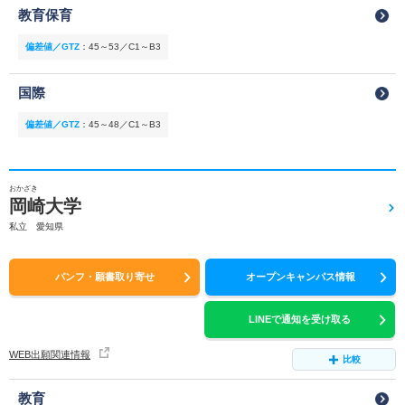
教育保育
偏差値／GTZ
：
45～53／C1～B3
国際
偏差値／GTZ
：
45～48／C1～B3
おかざき
岡崎大学
私立 愛知県
パンフ・願書取り寄せ
オープンキャンパス情報
LINEで通知を受け取る
WEB出願関連情報
比較
教育