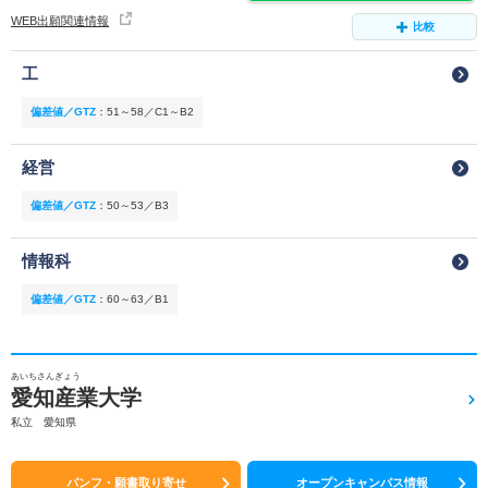
WEB出願関連情報
比較
工
偏差値／GTZ
：
51～58／C1～B2
経営
偏差値／GTZ
：
50～53／B3
情報科
偏差値／GTZ
：
60～63／B1
あいちさんぎょう
愛知産業大学
私立 愛知県
パンフ・願書取り寄せ
オープンキャンパス情報