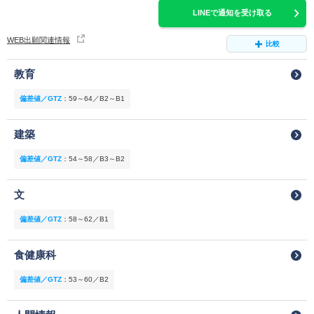
LINEで通知を受け取る
WEB出願関連情報
比較
教育
偏差値／GTZ
：
59～64／B2～B1
建築
偏差値／GTZ
：
54～58／B3～B2
文
偏差値／GTZ
：
58～62／B1
食健康科
偏差値／GTZ
：
53～60／B2