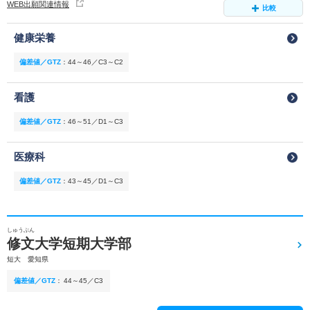
WEB出願関連情報
比較
健康栄養
偏差値／GTZ
：
44～46／C3～C2
看護
偏差値／GTZ
：
46～51／D1～C3
医療科
偏差値／GTZ
：
43～45／D1～C3
しゅうぶん
修文大学短期大学部
短大 愛知県
偏差値／GTZ
：
44～45／C3