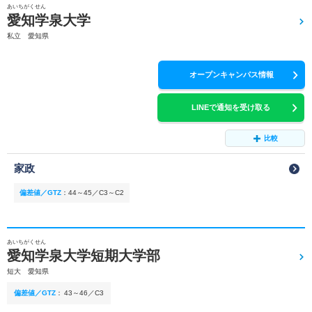
あいちがくせん
愛知学泉大学
私立 愛知県
オープンキャンパス情報
LINEで通知を受け取る
比較
家政
偏差値／GTZ
：
44～45／C3～C2
あいちがくせん
愛知学泉大学短期大学部
短大 愛知県
偏差値／GTZ
：
43～46／C3