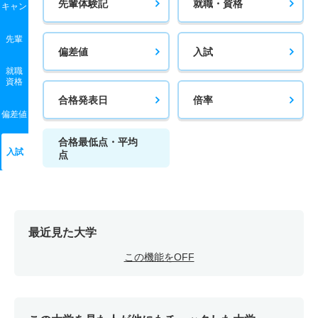
先輩体験記
就職・資格
キャン
先輩
偏差値
入試
就職
資格
合格発表日
倍率
偏差値
合格最低点・平均
入試
点
最近見た大学
この機能をOFF