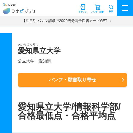
マナビジョン
検索
ログイン
パンフ・願書
【注目!】パンフ請求で2000円分電子図書カードGET
あいちけんりつ
愛知県立大学
公立大学
愛知県
パンフ・願書取り寄せ
愛知県立大学/情報科学部/
合格最低点・合格平均点