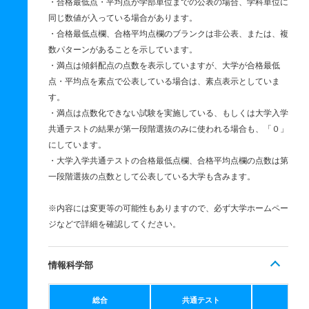
・合格最低点・平均点が学部単位までの公表の場合、学科単位に
同じ数値が入っている場合があります。
・合格最低点欄、合格平均点欄のブランクは非公表、または、複
数パターンがあることを示しています。
・満点は傾斜配点の点数を表示していますが、大学が合格最低
点・平均点を素点で公表している場合は、素点表示としていま
す。
・満点は点数化できない試験を実施している、もしくは大学入学
共通テストの結果が第一段階選抜のみに使われる場合も、「０」
にしています。
・大学入学共通テストの合格最低点欄、合格平均点欄の点数は第
一段階選抜の点数として公表している大学も含みます。
※内容には変更等の可能性もありますので、必ず大学ホームペー
ジなどで詳細を確認してください。
情報科学部
総合
共通テスト
個別