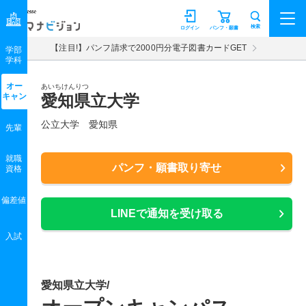
マナビジョン
検索
ログイン
パンフ・願書
【注目!】パンフ請求で2000円分電子図書カードGET
学部
学科
オー
あいちけんりつ
キャン
愛知県立大学
公立大学 愛知県
先輩
就職
パンフ・願書取り寄せ
資格
偏差値
LINEで通知を受け取る
入試
愛知県立大学/