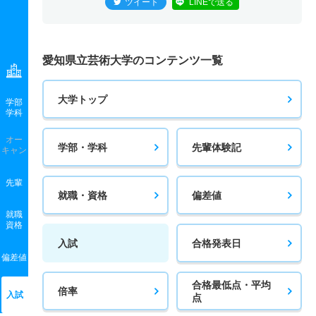
ツイート
LINEで送る
愛知県立芸術大学のコンテンツ一覧
大学トップ
学部
学科
オー
学部・学科
先輩体験記
キャン
先輩
就職・資格
偏差値
就職
資格
入試
合格発表日
偏差値
合格最低点・平均
倍率
入試
点