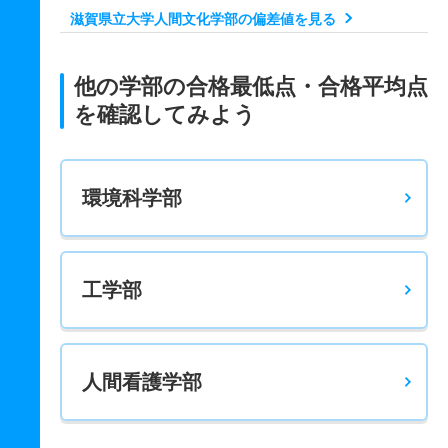
滋賀県立大学人間文化学部の偏差値を見る
生活栄養学科 一般 前
472
512
770
－
－
470
－
－
他の学部の合格最低点・合格平均点
生活栄養学科 一般 後
を確認してみよう
414
451
670
－
－
520
－
－
生活栄養学科 推薦 学校推薦型Ａ共テ
環境科学部
416
440
670
－
－
－
－
－
人間関係学科 一般 前
547
586
900
－
－
500
－
－
工学部
人間関係学科 一般 後
363
390
500
－
－
300
－
－
人間看護学部
国際コミュニケーション学科 一般 前
599
637
950
－
－
550
－
－