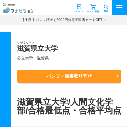
マナビジョン
検索
ログイン
パンフ・願書
【注目!】パンフ請求で2000円分電子図書カードGET
しがけんりつ
滋賀県立大学
公立大学
滋賀県
パンフ・願書取り寄せ
滋賀県立大学/人間文化学
部/合格最低点・合格平均点