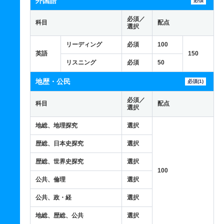
外国語
必須
必須／
科目
配点
選択
リーディング
必須
100
英語
150
リスニング
必須
50
地歴・公民
必須(1)
必須／
科目
配点
選択
地総、地理探究
選択
歴総、日本史探究
選択
歴総、世界史探究
選択
100
公共、倫理
選択
公共、政・経
選択
地総、歴総、公共
選択