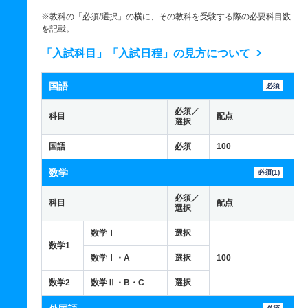
※教科の「必須/選択」の横に、その教科を受験する際の必要科目数
を記載。
「入試科目」「入試日程」の見方について
国語
必須
必須／
科目
配点
選択
国語
必須
100
数学
必須(1)
必須／
科目
配点
選択
数学Ⅰ
選択
数学1
数学Ⅰ・A
選択
100
数学2
数学Ⅱ・B・C
選択