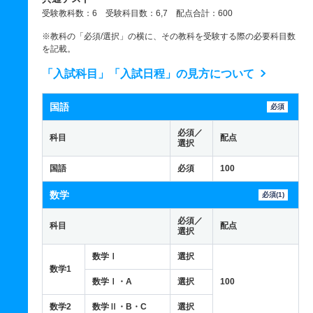
受験教科数：6 受験科目数：6,7 配点合計：600
※教科の「必須/選択」の横に、その教科を受験する際の必要科目数
を記載。
「入試科目」「入試日程」の見方について
国語
必須
必須／
科目
配点
選択
国語
必須
100
数学
必須(1)
必須／
科目
配点
選択
数学Ⅰ
選択
数学1
数学Ⅰ・A
選択
100
数学2
数学Ⅱ・B・C
選択