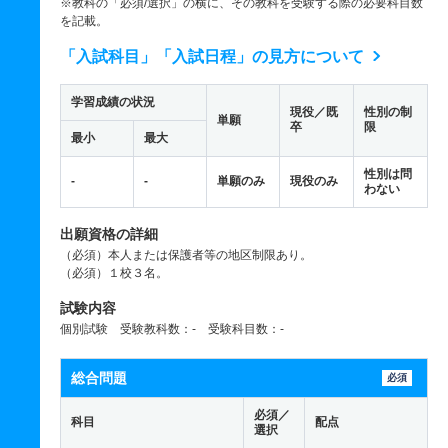
※教科の「必須/選択」の横に、その教科を受験する際の必要科目数
を記載。
「入試科目」「入試日程」の見方について
学習成績の状況
現役／既
性別の制
単願
卒
限
最小
最大
性別は問
-
-
単願のみ
現役のみ
わない
出願資格の詳細
（必須）本人または保護者等の地区制限あり。
（必須）１校３名。
試験内容
個別試験 受験教科数：- 受験科目数：-
総合問題
必須
必須／
科目
配点
選択