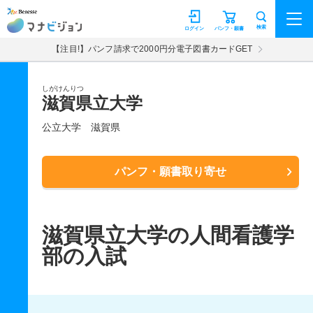
マナビジョン
検索
ログイン
パンフ・願書
【注目!】パンフ請求で2000円分電子図書カードGET
しがけんりつ
滋賀県立大学
公立大学
滋賀県
パンフ・願書取り寄せ
滋賀県立大学の人間看護学
部の入試