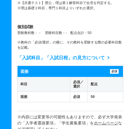
※【共通テスト】歴公，理は第１解答科目で合否を判定する。
※理は基礎２科目，専門１科目よりいずれか選択。
個別試験
受験教科数：－ 受験科目数：- 配点合計：50
※教科の「必須/選択」の横に、その教科を受験する際の必要科目数
を記載。
「入試科目」「入試日程」の見方について
面接
必須
必須／
科目
配点
選択
面接
必須
50
※内容には変更等の可能性もありますので、必ず大学発表
の「入学者選抜要項」「学生募集要項」を
ホームページ
な