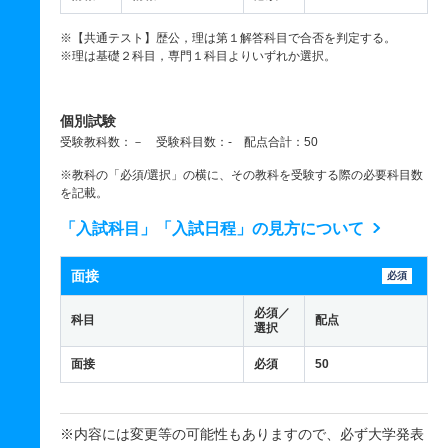
※【共通テスト】歴公，理は第１解答科目で合否を判定する。
※理は基礎２科目，専門１科目よりいずれか選択。
個別試験
受験教科数：－ 受験科目数：- 配点合計：50
※教科の「必須/選択」の横に、その教科を受験する際の必要科目数
を記載。
「入試科目」「入試日程」の見方について
面接
必須
必須／
科目
配点
選択
面接
必須
50
※内容には変更等の可能性もありますので、必ず大学発表