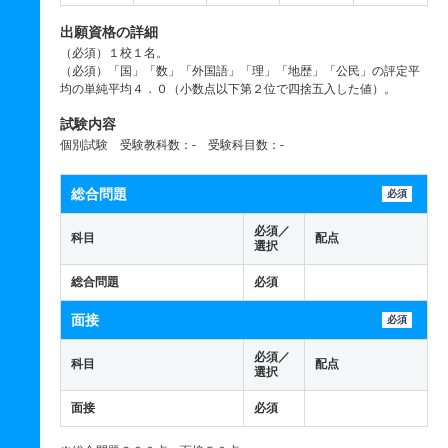
出願資格の詳細
（必須）１校１名。
（必須）「国」「数」「外国語」「理」「地歴」「公民」の評定平
均の単純平均４．０（小数点以下第２位で四捨五入した値）。
試験内容
個別試験 受験教科数：- 受験科目数：-
総合問題
必須
必須／
科目
配点
選択
総合問題
必須
面接
必須
必須／
科目
配点
選択
面接
必須