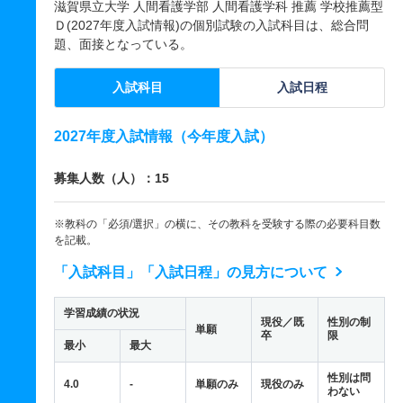
滋賀県立大学 人間看護学部 人間看護学科 推薦 学校推薦型
Ｄ(2027年度入試情報)の個別試験の入試科目は、総合問
題、面接となっている。
入試科目
入試日程
2027年度入試情報（今年度入試）
募集人数（人）：15
※教科の「必須/選択」の横に、その教科を受験する際の必要科目数
を記載。
「入試科目」「入試日程」の見方について
学習成績の状況
現役／既
性別の制
単願
卒
限
最小
最大
性別は問
4.0
-
単願のみ
現役のみ
わない