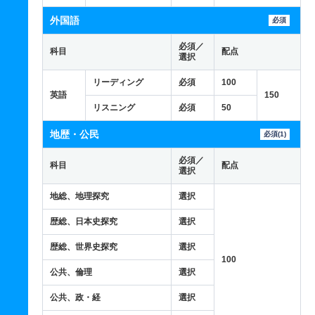
外国語
必須
必須／
科目
配点
選択
リーディング
必須
100
英語
150
リスニング
必須
50
地歴・公民
必須(1)
必須／
科目
配点
選択
地総、地理探究
選択
歴総、日本史探究
選択
歴総、世界史探究
選択
100
公共、倫理
選択
公共、政・経
選択