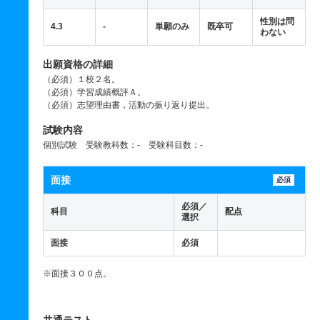
性別は問
4.3
-
単願のみ
既卒可
わない
出願資格の詳細
（必須）１校２名。
（必須）学習成績概評Ａ。
（必須）志望理由書，活動の振り返り提出。
試験内容
個別試験 受験教科数：- 受験科目数：-
面接
必須
必須／
科目
配点
選択
面接
必須
※面接３００点。