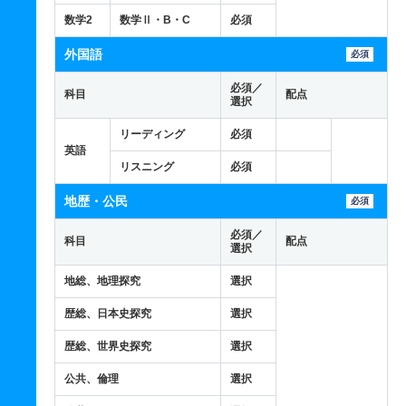
数学2
数学Ⅱ・B・C
必須
外国語
必須
必須／
科目
配点
選択
リーディング
必須
英語
リスニング
必須
地歴・公民
必須
必須／
科目
配点
選択
地総、地理探究
選択
歴総、日本史探究
選択
歴総、世界史探究
選択
公共、倫理
選択