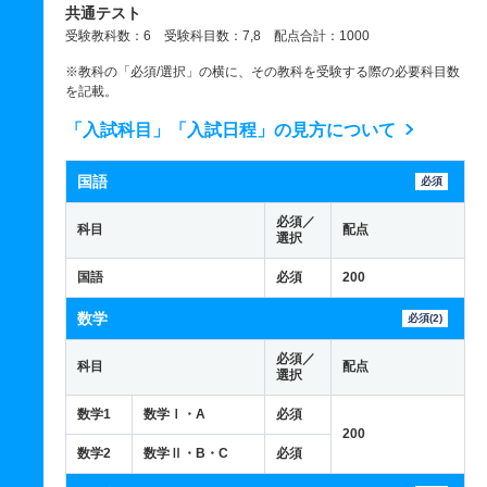
共通テスト
受験教科数：6 受験科目数：7,8 配点合計：1000
※教科の「必須/選択」の横に、その教科を受験する際の必要科目数
を記載。
「入試科目」「入試日程」の見方について
国語
必須
必須／
科目
配点
選択
国語
必須
200
数学
必須(2)
必須／
科目
配点
選択
数学1
数学Ⅰ・A
必須
200
数学2
数学Ⅱ・B・C
必須