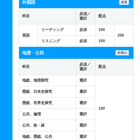
外国語
必須
必須／
科目
配点
選択
リーディング
必須
100
英語
200
リスニング
必須
100
地歴・公民
必須(1)
必須／
科目
配点
選択
地総、地理探究
選択
歴総、日本史探究
選択
歴総、世界史探究
選択
100
公共、倫理
選択
公共、政・経
選択
地総、歴総、公共
選択