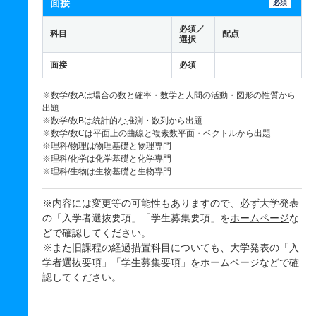
面接
必須
必須／
科目
配点
選択
面接
必須
※数学/数Aは場合の数と確率・数学と人間の活動・図形の性質から
出題
※数学/数Bは統計的な推測・数列から出題
※数学/数Cは平面上の曲線と複素数平面・ベクトルから出題
※理科/物理は物理基礎と物理専門
※理科/化学は化学基礎と化学専門
※理科/生物は生物基礎と生物専門
※内容には変更等の可能性もありますので、必ず大学発表
の「入学者選抜要項」「学生募集要項」を
ホームページ
な
どで確認してください。
※また旧課程の経過措置科目についても、大学発表の「入
学者選抜要項」「学生募集要項」を
ホームページ
などで確
認してください。