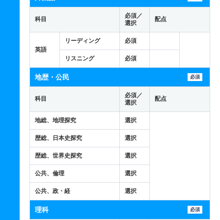
必須／
科目
配点
選択
リーディング
必須
英語
リスニング
必須
地歴・公民
必須
必須／
科目
配点
選択
地総、地理探究
選択
歴総、日本史探究
選択
歴総、世界史探究
選択
公共、倫理
選択
公共、政・経
選択
理科
必須