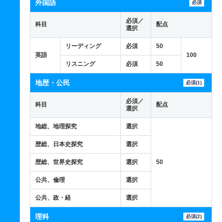
外国語
必須
必須／
科目
配点
選択
リーディング
必須
50
英語
100
リスニング
必須
50
地歴・公民
必須(1)
必須／
科目
配点
選択
地総、地理探究
選択
歴総、日本史探究
選択
歴総、世界史探究
選択
50
公共、倫理
選択
公共、政・経
選択
理科
必須(2)