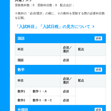
共通テスト
受験教科数：6 受験科目数：8 配点合計：
※教科の「必須/選択」の横に、その教科を受験する際の必要科目数
を記載。
「入試科目」「入試日程」の見方について
国語
必須
必須／
科目
配点
選択
国語
必須
数学
必須
必須／
科目
配点
選択
数学1
数学Ⅰ・A
必須
数学2
数学Ⅱ・B・C
必須
外国語
必須