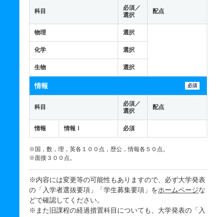
必須／
科目
配点
選択
物理
選択
化学
選択
生物
選択
情報
必須
必須／
科目
配点
選択
情報
情報Ⅰ
必須
※国，数，理，英各１００点，歴公，情報各５０点。
※面接３００点。
※内容には変更等の可能性もありますので、必ず大学発表
の「入学者選抜要項」「学生募集要項」を
ホームページ
な
どで確認してください。
※また旧課程の経過措置科目についても、大学発表の「入