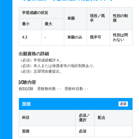
学習成績の状況
現役／既
性別の制
単願
卒
限
最小
最大
性別は問
4.3
-
単願のみ
既卒可
わない
出願資格の詳細
（必須）学習成績概評Ａ。
（必須）本人または保護者等の地区制限あり。
（必須）志望理由書提出。
試験内容
個別試験 受験教科数：- 受験科目数：-
面接
必須
必須／
科目
配点
選択
面接
必須