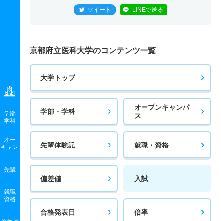
ツイート
LINEで送る
京都府立医科大学のコンテンツ一覧
大学トップ
オープンキャンパ
学部・学科
学部
ス
学科
オー
先輩体験記
就職・資格
キャン
先輩
偏差値
入試
就職
資格
合格発表日
倍率