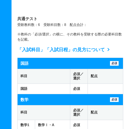
共通テスト
受験教科数：6 受験科目数：8 配点合計：
※教科の「必須/選択」の横に、その教科を受験する際の必要科目数
を記載。
「入試科目」「入試日程」の見方について
国語
必須
必須／
科目
配点
選択
国語
必須
数学
必須
必須／
科目
配点
選択
数学1
数学Ⅰ・A
必須