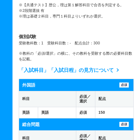
※【共通テスト】歴公，理は第１解答科目で合否を判定する。
※2段階選抜 有
※理は基礎２科目，専門１科目よりいずれか選択。
個別試験
受験教科数：1 受験科目数：- 配点合計：300
※教科の「必須/選択」の横に、その教科を受験する際の必要科目数
を記載。
「入試科目」「入試日程」の見方について
外国語
必須
必須／
科目
配点
選択
英語
英語
必須
150
総合問題
必須
必須／
科目
配点