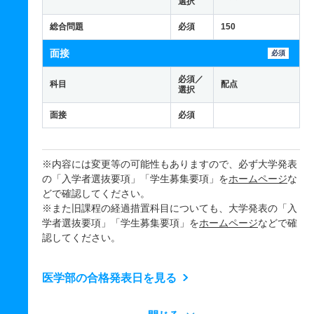
選択
総合問題
必須
150
面接
必須
必須／
科目
配点
選択
面接
必須
※内容には変更等の可能性もありますので、必ず大学発表
の「入学者選抜要項」「学生募集要項」を
ホームページ
な
どで確認してください。
※また旧課程の経過措置科目についても、大学発表の「入
学者選抜要項」「学生募集要項」を
ホームページ
などで確
認してください。
医学部の合格発表日を見る