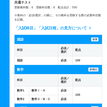
共通テスト
受験教科数：6 受験科目数：8 配点合計：500
※教科の「必須/選択」の横に、その教科を受験する際の必要科目数
を記載。
「入試科目」「入試日程」の見方について
国語
必須
必須／
科目
配点
選択
国語
必須
100
数学
必須(2)
必須／
科目
配点
選択
数学1
数学Ⅰ・A
必須
100
数学2
数学Ⅱ・B・C
必須