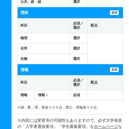
公共、政・経
選択
理科
必須
必須／
科目
配点
選択
物理
選択
化学
選択
生物
選択
情報
必須
必須／
科目
配点
選択
情報
情報Ⅰ
必須
※国，数，理，英各１００点，歴公，情報各５０点。
※内容には変更等の可能性もありますので、必ず大学発表
の「入学者選抜要項」「学生募集要項」を
ホームページ
な