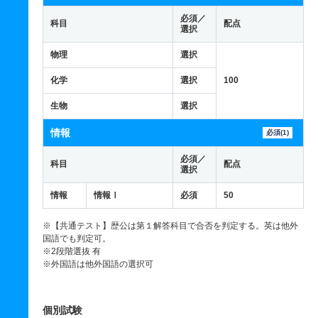
必須／
科目
配点
選択
物理
選択
化学
選択
100
生物
選択
情報
必須(1)
必須／
科目
配点
選択
情報
情報Ⅰ
必須
50
※【共通テスト】歴公は第１解答科目で合否を判定する。英は他外
国語でも判定可。
※2段階選抜 有
※外国語は他外国語の選択可
個別試験