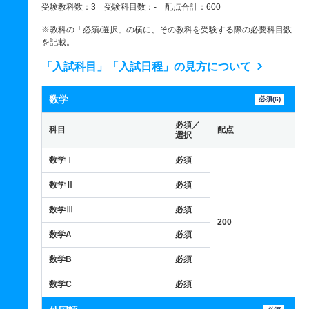
受験教科数：3 受験科目数：- 配点合計：600
※教科の「必須/選択」の横に、その教科を受験する際の必要科目数
を記載。
「入試科目」「入試日程」の見方について
数学
必須(6)
必須／
科目
配点
選択
数学Ⅰ
必須
数学Ⅱ
必須
数学Ⅲ
必須
200
数学A
必須
数学B
必須
数学C
必須