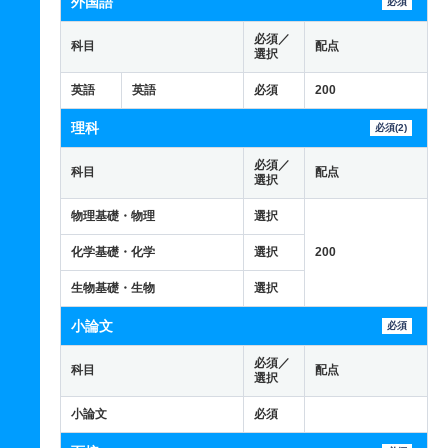
外国語
必須
必須／
科目
配点
選択
英語
英語
必須
200
理科
必須(2)
必須／
科目
配点
選択
物理基礎・物理
選択
化学基礎・化学
選択
200
生物基礎・生物
選択
小論文
必須
必須／
科目
配点
選択
小論文
必須