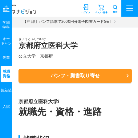
マナビジョン
検索
ログイン
パンフ・願書
【注目!】パンフ請求で2000円分電子図書カードGET
学部
学科
オー
きょうとふりついか
キャン
京都府立医科大学
公立大学 京都府
先輩
就職
パンフ・願書取り寄せ
資格
偏差値
京都府立医科大学/
入試
就職先・資格・進路