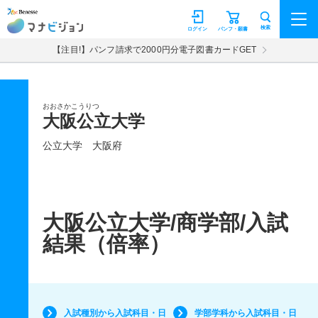
マナビジョン
検索
ログイン
パンフ・願書
【注目!】パンフ請求で2000円分電子図書カードGET
おおさかこうりつ
大阪公立大学
公立大学
大阪府
大阪公立大学/商学部/入試
結果（倍率）
入試種別から入試科目・日
学部学科から入試科目・日