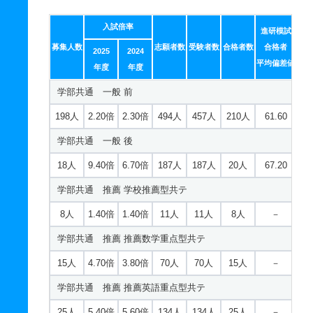
入試倍率
進研模試
募集人数
志願者数
受験者数
合格者数
合格者
2025
2024
平均偏差値
年度
年度
学部共通 一般 前
198人
2.20倍
2.30倍
494人
457人
210人
61.60
学部共通 一般 後
18人
9.40倍
6.70倍
187人
187人
20人
67.20
学部共通 推薦 学校推薦型共テ
8人
1.40倍
1.40倍
11人
11人
8人
－
学部共通 推薦 推薦数学重点型共テ
15人
4.70倍
3.80倍
70人
70人
15人
－
学部共通 推薦 推薦英語重点型共テ
25人
5.40倍
5.60倍
134人
134人
25人
－