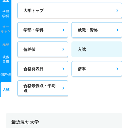
大学トップ
学部
学科
オー
学部・学科
就職・資格
キャン
先輩
偏差値
入試
就職
資格
合格発表日
倍率
偏差値
合格最低点・平均
入試
点
最近見た大学