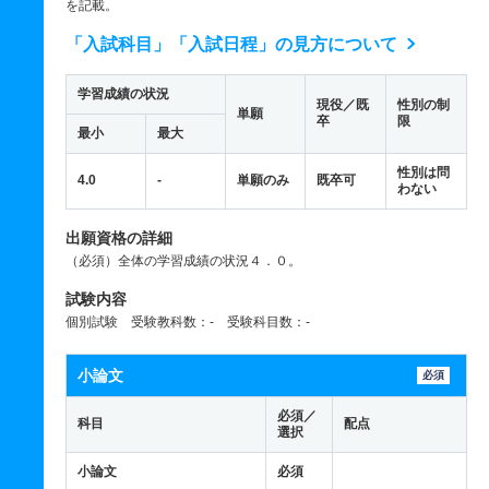
を記載。
「入試科目」「入試日程」の見方について
学習成績の状況
現役／既
性別の制
単願
卒
限
最小
最大
性別は問
4.0
-
単願のみ
既卒可
わない
出願資格の詳細
（必須）全体の学習成績の状況４．０。
試験内容
個別試験 受験教科数：- 受験科目数：-
小論文
必須
必須／
科目
配点
選択
小論文
必須