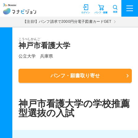
マナビジョン
検索
ログイン
パンフ・願書
【注目!】パンフ請求で2000円分電子図書カードGET
こうべしかんご
神戸市看護大学
公立大学
兵庫県
パンフ・願書取り寄せ
神戸市看護大学の学校推薦
型選抜の入試