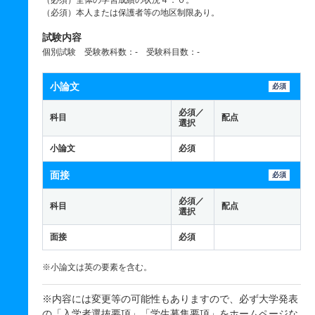
（必須）全体の学習成績の状況４．０。
（必須）本人または保護者等の地区制限あり。
試験内容
個別試験 受験教科数：- 受験科目数：-
小論文
必須
必須／
科目
配点
選択
小論文
必須
面接
必須
必須／
科目
配点
選択
面接
必須
※小論文は英の要素を含む。
※内容には変更等の可能性もありますので、必ず大学発表
の「入学者選抜要項」「学生募集要項」を
ホームページ
な