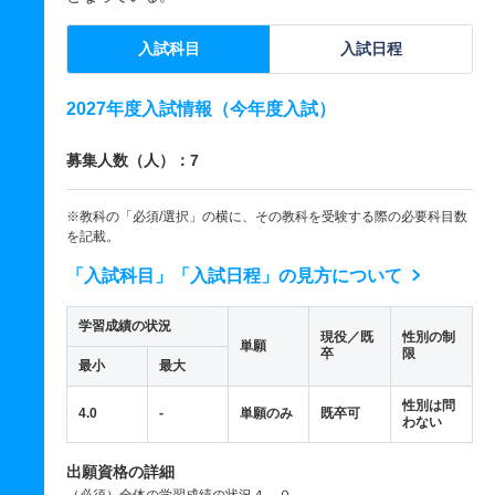
入試科目
入試日程
2027年度入試情報（今年度入試）
募集人数（人）：7
※教科の「必須/選択」の横に、その教科を受験する際の必要科目数
を記載。
「入試科目」「入試日程」の見方について
学習成績の状況
現役／既
性別の制
単願
卒
限
最小
最大
性別は問
4.0
-
単願のみ
既卒可
わない
出願資格の詳細