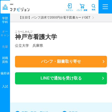
マナビジョン
検索
ログイン
パンフ・願書
【注目!】パンフ請求で2000円分電子図書カードGET
学部
学科
オー
こうべしかんご
キャン
神戸市看護大学
公立大学 兵庫県
先輩
就職
パンフ・願書取り寄せ
資格
偏差値
LINEで通知を受け取る
入試