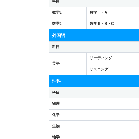
科目
数学1
数学Ⅰ・A
数学2
数学Ⅱ・B・C
外国語
科目
リーディング
英語
リスニング
理科
科目
物理
化学
生物
地学