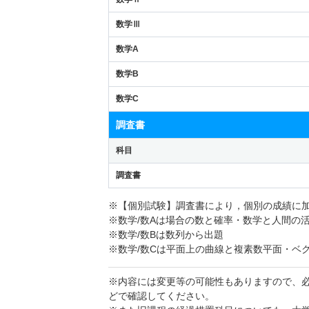
数学Ⅲ
数学A
数学B
数学C
調査書
科目
調査書
※【個別試験】調査書により，個別の成績に
※数学/数Aは場合の数と確率・数学と人間の
※数学/数Bは数列から出題
※数学/数Cは平面上の曲線と複素数平面・ベ
※内容には変更等の可能性もありますので、
どで確認してください。