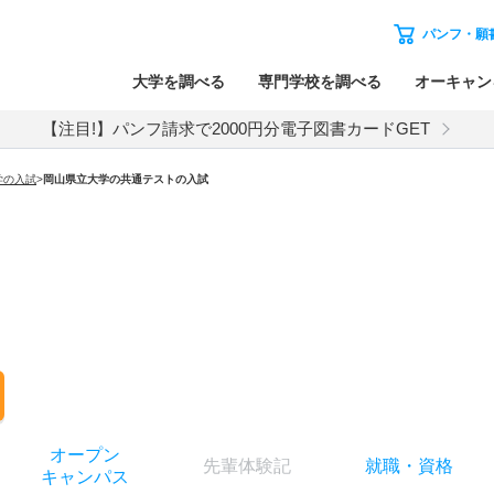
パンフ・願
大学を調べる
専門学校を調べる
オーキャン
【注目!】パンフ請求で2000円分電子図書カードGET
学
の入試
>
岡山県立大学
の
共通テストの入試
オー
プン
先輩
体験記
就職
・
資格
キャン
パス