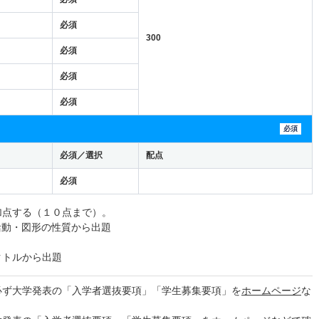
必須
300
必須
必須
必須
必須
必須／選択
配点
必須
加点する（１０点まで）。
活動・図形の性質から出題
クトルから出題
必ず大学発表の「入学者選抜要項」「学生募集要項」を
ホームページ
な