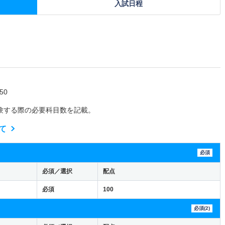
入試日程
50
験する際の必要科目数を記載。
て
必須
必須／選択
配点
必須
100
必須(2)