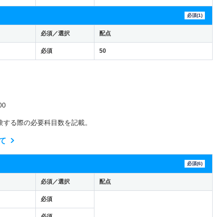
必須(1)
必須／選択
配点
必須
50
0
験する際の必要科目数を記載。
て
必須(6)
必須／選択
配点
必須
必須