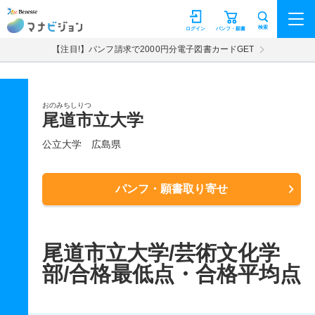
マナビジョン
検索
ログイン
パンフ・願書
【注目!】パンフ請求で2000円分電子図書カードGET
おのみちしりつ
尾道市立大学
公立大学
広島県
パンフ・願書取り寄せ
尾道市立大学/芸術文化学
部/合格最低点・合格平均点