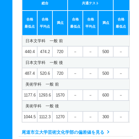
総合
共通テスト
個別
合格
合格
合格
合格
合格
合
満点
満点
最低点
平均点
最低点
平均点
最低点
平均
日本文学科 一般 前
440.4
474.2
720
－
－
500
－
－
日本文学科 一般 後
487.4
520.6
720
－
－
500
－
－
美術学科 一般 前
1177.6
1293.6
1570
－
－
600
－
－
美術学科 一般 後
1044.5
1112.3
1270
－
－
300
－
－
尾道市立大学芸術文化学部の偏差値を見る