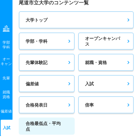
尾道市立大学のコンテンツ一覧
大学トップ
オープンキャンパ
学部・学科
学部
ス
学科
オー
先輩体験記
就職・資格
キャン
先輩
偏差値
入試
就職
資格
合格発表日
倍率
偏差値
合格最低点・平均
入試
点