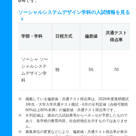
0%
です。
ソーシャルシステムデザイン学科の入試情報を見る
共通テスト
学部・学科
日程方式
偏差値
得点率
ソーシャ ソー
シャルシステ
独
55
70
ムデザイン学
科
※ 掲載している偏差値・共通テスト得点率は、2026年度進研模試
3年生・大学入学共通テスト模試・6月のＢ判定値（合格可能性
60%以上80%未満）の偏差値・共通テスト得点率です。
※ Ｂ判定値は、過去の入試結果等からベネッセが予想したもので
あり、各学校の教育内容、社会的地位を示すものではありませ
ん。
※ 募集単位の変更などにより、偏差値・共通テスト得点率が表示