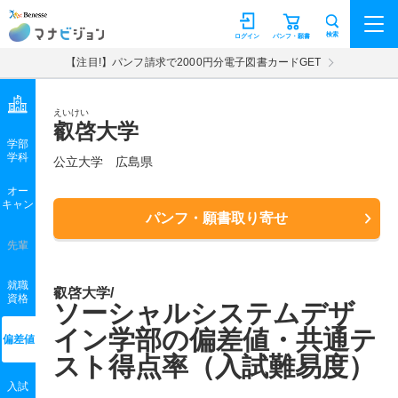
マナビジョン
検索
ログイン
パンフ・願書
【注目!】パンフ請求で2000円分電子図書カードGET
えいけい
叡啓大学
学部
学科
公立大学
広島県
オー
キャン
パンフ・願書取り寄せ
先輩
就職
叡啓大学/
資格
ソーシャルシステムデザ
イン学部の偏差値・共通テ
偏差値
スト得点率（入試難易度）
入試