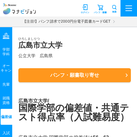
マナビジョン
検索
ログイン
パンフ・願書
【注目!】パンフ請求で2000円分電子図書カードGET
ひろしましりつ
広島市立大学
学部
学科
公立大学
広島県
オー
キャン
パンフ・願書取り寄せ
先輩
就職
広島市立大学/
資格
国際学部の偏差値・共通テ
スト得点率（入試難易度）
偏差値
入試