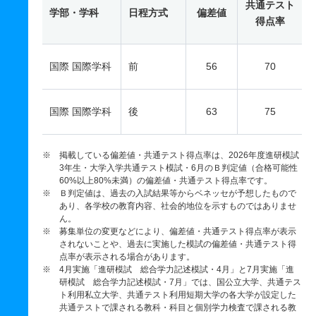
共通テスト
学部・学科
日程方式
偏差値
得点率
国際 国際学科
前
56
70
国際 国際学科
後
63
75
※ 掲載している偏差値・共通テスト得点率は、2026年度進研模試
3年生・大学入学共通テスト模試・6月のＢ判定値（合格可能性
60%以上80%未満）の偏差値・共通テスト得点率です。
※ Ｂ判定値は、過去の入試結果等からベネッセが予想したもので
あり、各学校の教育内容、社会的地位を示すものではありませ
ん。
※ 募集単位の変更などにより、偏差値・共通テスト得点率が表示
されないことや、過去に実施した模試の偏差値・共通テスト得
点率が表示される場合があります。
※ 4月実施「進研模試 総合学力記述模試・4月」と7月実施「進
研模試 総合学力記述模試・7月」では、国公立大学、共通テス
ト利用私立大学、共通テスト利用短期大学の各大学が設定した
共通テストで課される教科・科目と個別学力検査で課される教