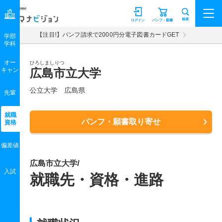
マナビジョン
検索
ログイン
パンフ・願書
【注目!】パンフ請求で2000円分電子図書カードGET
学部
学科
オー
ひろしましりつ
キャン
広島市立大学
公立大学 広島県
先輩
就職
パンフ・願書取り寄せ
資格
偏差値
広島市立大学/
入試
就職先・資格・進路