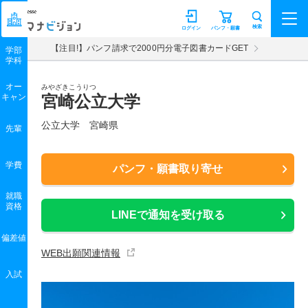
マナビジョン
検索
ログイン
パンフ・願書
【注目!】パンフ請求で2000円分電子図書カードGET
学部
学科
オー
みやざきこうりつ
キャン
宮崎公立大学
公立大学 宮崎県
先輩
学費
パンフ・願書取り寄せ
就職
資格
LINEで通知を受け取る
偏差値
WEB出願関連情報
入試