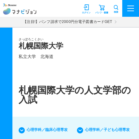
マナビジョン
検索
ログイン
パンフ・願書
【注目!】パンフ請求で2000円分電子図書カードGET
さっぽろこくさい
札幌国際大学
私立大学
北海道
札幌国際大学の人文学部の
入試
心理学科／臨床心理専攻
心理学科／子ども心理専攻