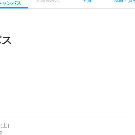
先輩
体験記
学費
就職
・
資
キャン
パス
パス
20（土）
0