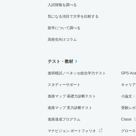
入試情報を調べる
気になる項目で大学を比較する
留学について調べる
高校生向けコラム
テスト・教材
進研模試／ベネッセ総合学力テスト
GPS-Ac
スタディーサポート
キャリア
進路マップ 基礎力診断テスト
小論文・
進路マップ 実力診断テスト
受験レポ
進路達成プログラム
Classi
マナビジョン ポートフォリオ
グロース