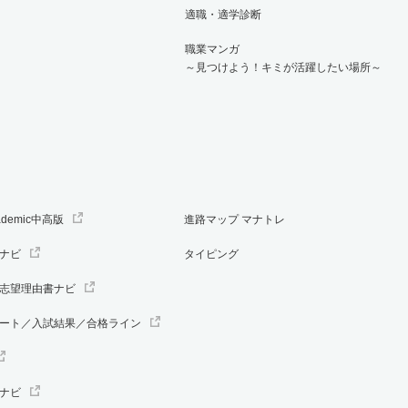
適職・適学診断
職業マンガ
～見つけよう！キミが活躍したい場所～
ademic中高版
進路マップ マナトレ
ナビ
タイピング
志望理由書ナビ
ート／入試結果／合格ライン
ナビ