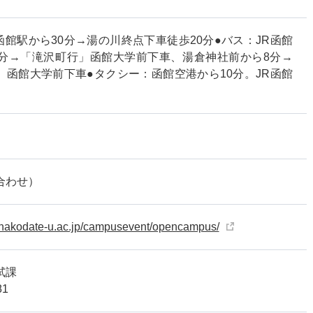
函館駅から30分→湯の川終点下車徒歩20分●バス：JR函館
6分→「滝沢町行」函館大学前下車、湯倉神社前から8分→
」函館大学前下車●タクシー：函館空港から10分。JR函館
。
合わせ）
.hakodate-u.ac.jp/campusevent/opencampus/
入試課
181