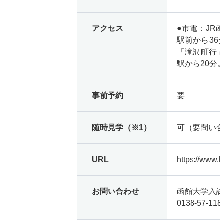
アクセス
●市電：JR
駅前から3
「滝沢町行
駅から20分
事前予約
要
随時見学（※1）
可（要問い
URL
https://www
お問い合わせ
函館大学
0138-57-1