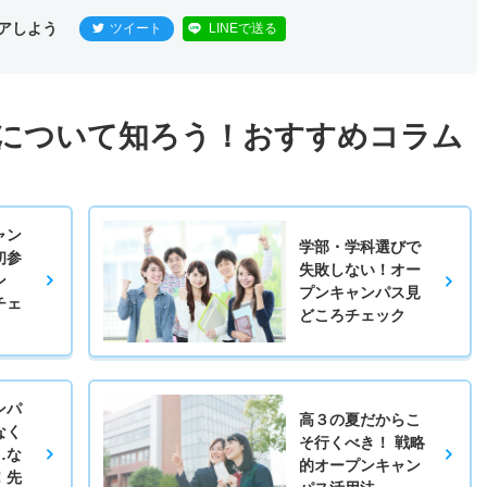
アしよう
ツイート
LINEで送る
について知ろう！おすすめコラム
ャン
学部・学科選びで
初参
失敗しない！オー
ン
プンキャンパス見
チェ
どころチェック
ンパ
高３の夏だからこ
なく
そ行くべき！ 戦略
…な
的オープンキャン
！先