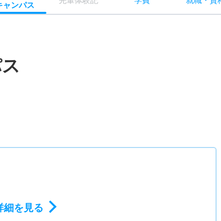
先輩
体験記
学費
就職
・
資
キャン
パス
パス
）
詳細を見る