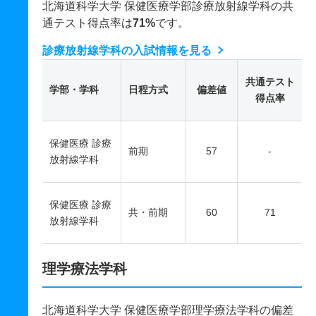
北海道科学大学 保健医療学部診療放射線学科の共
通テスト得点率は
71%
です。
診療放射線学科の入試情報を見る
共通テスト
学部・学科
日程方式
偏差値
得点率
保健医療 診療
前期
57
-
放射線学科
保健医療 診療
共・前期
60
71
放射線学科
理学療法学科
北海道科学大学 保健医療学部理学療法学科の偏差