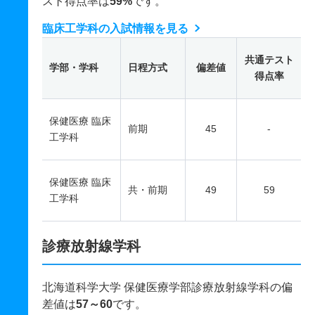
スト得点率は
59%
です。
臨床工学科の入試情報を見る
共通テスト
学部・学科
日程方式
偏差値
得点率
保健医療 臨床
前期
45
-
工学科
保健医療 臨床
共・前期
49
59
工学科
診療放射線学科
北海道科学大学 保健医療学部診療放射線学科の偏
差値は
57～60
です。