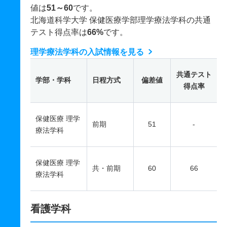
値は
51～60
です。
北海道科学大学 保健医療学部理学療法学科の共通
テスト得点率は
66%
です。
理学療法学科の入試情報を見る
共通テスト
学部・学科
日程方式
偏差値
得点率
保健医療 理学
前期
51
-
療法学科
保健医療 理学
共・前期
60
66
療法学科
看護学科