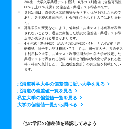
3年生・大学入学共通テスト模試・6月のＢ判定値（合格可能性
60%以上80%未満）の偏差値・共通テスト得点率です。
※ Ｂ判定値は、過去の入試結果等からベネッセが予想したもので
あり、各学校の教育内容、社会的地位を示すものではありませ
ん。
※ 募集単位の変更などにより、偏差値・共通テスト得点率が表示
されないことや、過去に実施した模試の偏差値・共通テスト得
点率が表示される場合があります。
※ 4月実施「進研模試 総合学力記述模試・4月」と7月実施「進
研模試 総合学力記述模試・7月」では、国公立大学、共通テス
ト利用私立大学、共通テスト利用短期大学の各大学が設定した
共通テストで課される教科・科目と個別学力検査で課される教
科・科目で集計した、【記述総合集計】の判定値を掲載してい
ます。
北海道科学大学の偏差値に近い大学を見る
北海道の偏差値一覧を見る
私立大学の偏差値一覧を見る
大学の偏差値一覧から調べる
他の学部の偏差値を確認してみよう