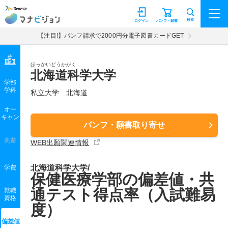
マナビジョン
検索
ログイン
パンフ・願書
【注目!】パンフ請求で2000円分電子図書カードGET
ほっかいどうかがく
北海道科学大学
学部
学科
私立大学
北海道
オー
キャン
パンフ・願書取り寄せ
先輩
WEB出願関連情報
北海道科学大学/
学費
保健医療学部の偏差値・共
通テスト得点率（入試難易
就職
資格
度）
偏差値