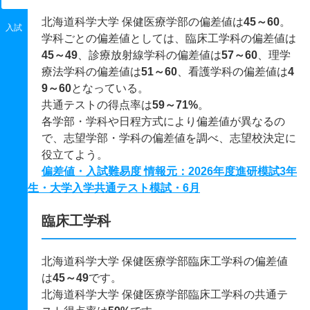
北海道科学大学 保健医療学部の偏差値は
45～60
。
入試
学科ごとの偏差値としては、臨床工学科の偏差値は
45～49
、診療放射線学科の偏差値は
57～60
、理学
療法学科の偏差値は
51～60
、看護学科の偏差値は
4
9～60
となっている。
共通テストの得点率は
59～71%
。
各学部・学科や日程方式により偏差値が異なるの
で、志望学部・学科の偏差値を調べ、志望校決定に
役立てよう。
偏差値・入試難易度 情報元：2026年度進研模試3年
生・大学入学共通テスト模試・6月
臨床工学科
北海道科学大学 保健医療学部臨床工学科の偏差値
は
45～49
です。
北海道科学大学 保健医療学部臨床工学科の共通テ