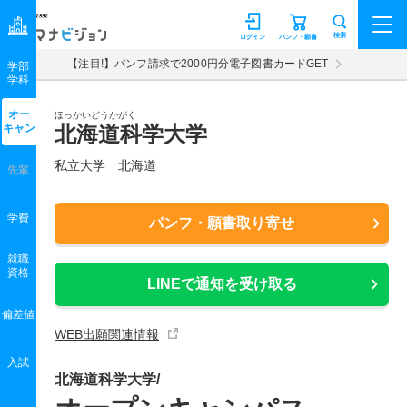
マナビジョン
検索
ログイン
パンフ・願書
【注目!】パンフ請求で2000円分電子図書カードGET
学部
学科
オー
ほっかいどうかがく
キャン
北海道科学大学
私立大学 北海道
先輩
学費
パンフ・願書取り寄せ
就職
資格
LINEで通知を受け取る
偏差値
WEB出願関連情報
入試
北海道科学大学/