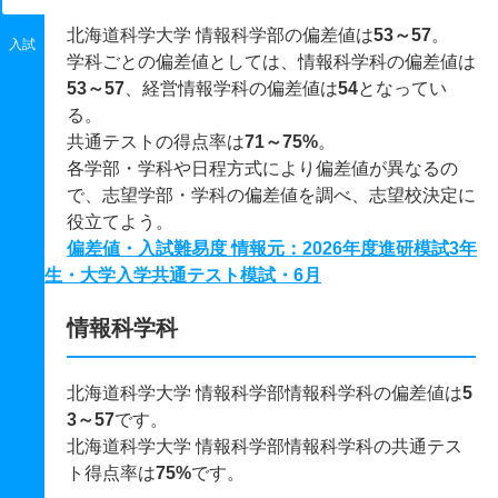
北海道科学大学 情報科学部の偏差値は
53～57
。
入試
学科ごとの偏差値としては、情報科学科の偏差値は
53～57
、経営情報学科の偏差値は
54
となってい
る。
共通テストの得点率は
71～75%
。
各学部・学科や日程方式により偏差値が異なるの
で、志望学部・学科の偏差値を調べ、志望校決定に
役立てよう。
偏差値・入試難易度 情報元：2026年度進研模試3年
生・大学入学共通テスト模試・6月
情報科学科
北海道科学大学 情報科学部情報科学科の偏差値は
5
3～57
です。
北海道科学大学 情報科学部情報科学科の共通テス
ト得点率は
75%
です。