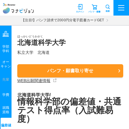
マナビジョン
検索
ログイン
パンフ・願書
【注目!】パンフ請求で2000円分電子図書カードGET
ほっかいどうかがく
北海道科学大学
学部
学科
私立大学
北海道
オー
キャン
パンフ・願書取り寄せ
先輩
WEB出願関連情報
北海道科学大学/
学費
情報科学部の偏差値・共通
テスト得点率（入試難易
就職
資格
度）
偏差値