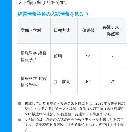
スト得点率は
71%
です。
経営情報学科の入試情報を見る
共通テスト
学部・学科
日程方式
偏差値
得点率
情報科学 経営
前期
54
-
情報学科
情報科学 経営
共・前期
54
71
情報学科
※ 掲載している偏差値・共通テスト得点率は、2026年度進研模試
3年生・大学入学共通テスト模試・6月のＢ判定値（合格可能性
60%以上80%未満）の偏差値・共通テスト得点率です。
※ Ｂ判定値は、過去の入試結果等からベネッセが予想したもので
あり、各学校の教育内容、社会的地位を示すものではありませ
ん。