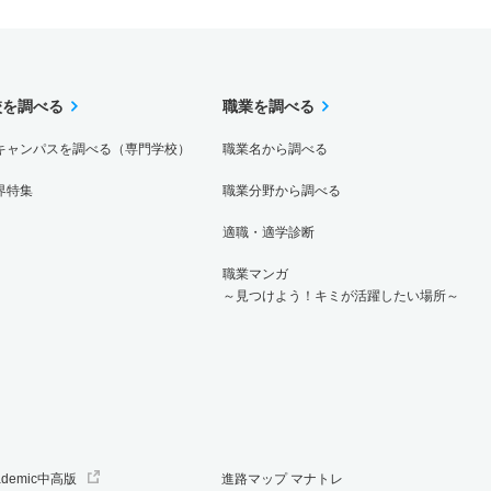
校を調べる
職業を調べる
キャンパスを調べる（専門学校）
職業名から調べる
界特集
職業分野から調べる
適職・適学診断
職業マンガ
～見つけよう！キミが活躍したい場所～
ademic中高版
進路マップ マナトレ