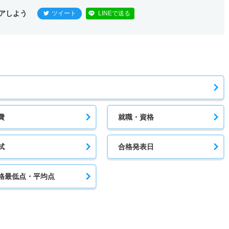
アしよう
ツイート
LINEで送る
費
就職・資格
試
合格発表日
格最低点・平均点