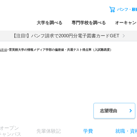
パンフ・願
大学を調べる
専門学校を調べる
オーキャン
【注目!】パンフ請求で2000円分電子図書カードGET
偏差値
>
育英館大学の情報メディア学部の偏差値・共通テスト得点率（入試難易度）
志望理由
オー
プン
先輩
体験記
学費
就職
・
資
キャン
パス