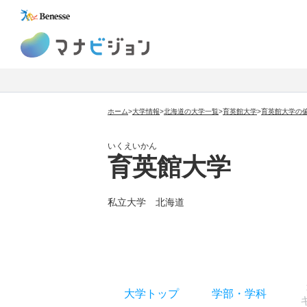
マナビジョン
ホーム
>
大学情報
>
北海道の大学一覧
>
育英館大学
>
育英館大学の
いくえいかん
育英館大学
私立大学
北海道
大学トップ
学部
・
学科