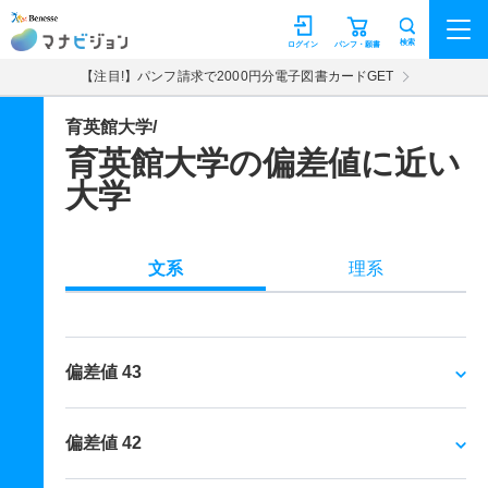
マナビジョン
検索
ログイン
パンフ・願書
【注目!】パンフ請求で2000円分電子図書カードGET
育英館大学/
育英館大学の偏差値に近い
大学
文系
理系
偏差値 43
偏差値 42