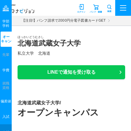
マナビジョン
検索
ログイン
パンフ・願書
【注目!】パンフ請求で2000円分電子図書カードGET
学部
学科
オー
ほっかいどうむさし
キャン
北海道武蔵女子大学
私立大学 北海道
先輩
学費
LINEで通知を受け取る
就職
資格
偏差値
北海道武蔵女子大学/
オープンキャンパス
入試