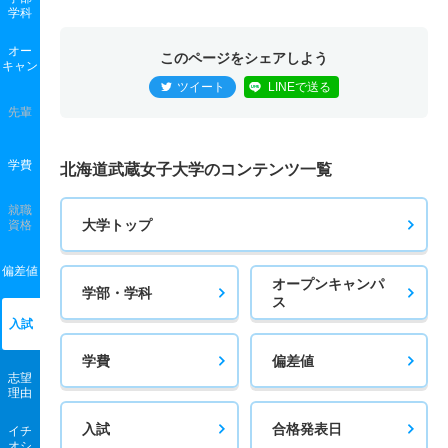
学科
オー
このページをシェアしよう
キャン
ツイート
LINEで送る
先輩
学費
北海道武蔵女子大学のコンテンツ一覧
就職
大学トップ
資格
偏差値
オープンキャンパ
学部・学科
ス
入試
学費
偏差値
志望
理由
入試
合格発表日
イチ
オシ