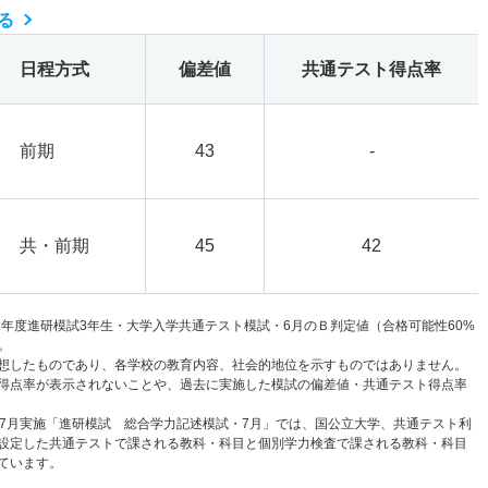
る
日程方式
偏差値
共通テスト得点率
前期
43
-
共・前期
45
42
6年度進研模試3年生・大学入学共通テスト模試・6月のＢ判定値（合格可能性60%
。
想したものであり、各学校の教育内容、社会的地位を示すものではありません。
得点率が表示されないことや、過去に実施した模試の偏差値・共通テスト得点率
と7月実施「進研模試 総合学力記述模試・7月」では、国公立大学、共通テスト利
設定した共通テストで課される教科・科目と個別学力検査で課される教科・科目
ています。