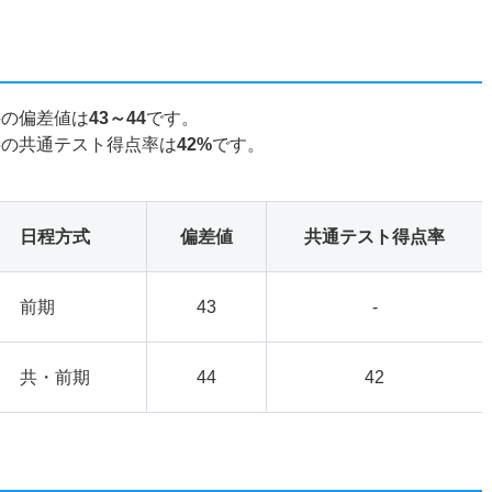
科の偏差値は
43～44
です。
科の共通テスト得点率は
42%
です。
日程方式
偏差値
共通テスト得点率
前期
43
-
共・前期
44
42