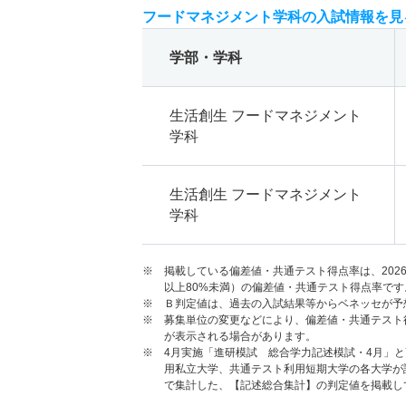
フードマネジメント学科の入試情報を見
学部・学科
生活創生 フードマネジメント
学科
生活創生 フードマネジメント
学科
※ 掲載している偏差値・共通テスト得点率は、202
以上80%未満）の偏差値・共通テスト得点率です
※ Ｂ判定値は、過去の入試結果等からベネッセが予
※ 募集単位の変更などにより、偏差値・共通テスト
が表示される場合があります。
※ 4月実施「進研模試 総合学力記述模試・4月」
用私立大学、共通テスト利用短期大学の各大学が
で集計した、【記述総合集計】の判定値を掲載し