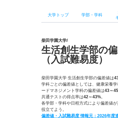
大学トップ
学部
・
学科
柴田学園大学/
生活創生学部の偏
（入試難易度）
柴田学園大学 生活創生学部の偏差値は
4
学科ごとの偏差値としては、健康栄養学
ードマネジメント学科の偏差値は
43～4
共通テストの得点率は
42～43%
。
各学部・学科や日程方式により偏差値が
役立てよう。
偏差値・入試難易度 情報元：2026年