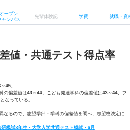
オー
プン
先輩
体験記
学費
就職
・
資
キャン
パス
差値・共通テスト得点率
3～45
。
科の偏差値は
43～44
、こども発達学科の偏差値は
43～44
、フ
5
となっている。
異なるので、志望学部・学科の偏差値を調べ、志望校決定に
度進研模試3年生・大学入学共通テスト模試・6月