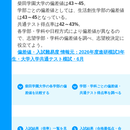
柴田学園大学の偏差値は
43～45
。
学部ごとの偏差値としては、生活創生学部の偏差値
は
43～45
となっている。
共通テスト得点率は
42～43%
。
各学部・学科や日程方式により偏差値が異なるの
で、志望学部・学科の偏差値を調べ、志望校決定に
役立てよう。
偏差値・入試難易度 情報元：2026年度進研模試3年
生・大学入学共通テスト模試・6月
柴田学園大学の各学部の偏
学部・学科ごとの偏差値・
差値を比較する
共通テスト得点率を調べる
入試結果（倍率）一覧を見
入試結果（合格最低点・合