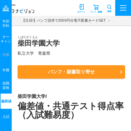
マナビジョン
検索
ログイン
パンフ・願書
【注目!】パンフ請求で2000円分電子図書カードGET
学部
学科
オー
しばたがくえん
キャン
柴田学園大学
私立大学 青森県
先輩
学費
パンフ・願書取り寄せ
就職
資格
柴田学園大学/
偏差値
偏差値・共通テスト得点率
（入試難易度）
入試