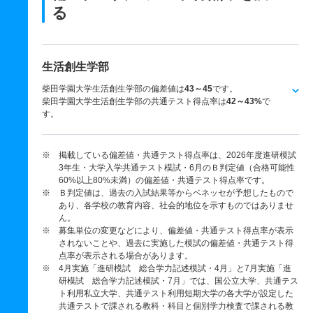
る
生活創生学部
柴田学園大学生活創生学部の偏差値は
43～45
です。
柴田学園大学生活創生学部の共通テスト得点率は
42～43%
で
す。
※ 掲載している偏差値・共通テスト得点率は、2026年度進研模試
3年生・大学入学共通テスト模試・6月のＢ判定値（合格可能性
60%以上80%未満）の偏差値・共通テスト得点率です。
※ Ｂ判定値は、過去の入試結果等からベネッセが予想したもので
あり、各学校の教育内容、社会的地位を示すものではありませ
ん。
※ 募集単位の変更などにより、偏差値・共通テスト得点率が表示
されないことや、過去に実施した模試の偏差値・共通テスト得
点率が表示される場合があります。
※ 4月実施「進研模試 総合学力記述模試・4月」と7月実施「進
研模試 総合学力記述模試・7月」では、国公立大学、共通テス
ト利用私立大学、共通テスト利用短期大学の各大学が設定した
共通テストで課される教科・科目と個別学力検査で課される教