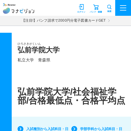
マナビジョン
検索
ログイン
パンフ・願書
【注目!】パンフ請求で2000円分電子図書カードGET
ひろさきがくいん
弘前学院大学
私立大学
青森県
弘前学院大学/社会福祉学
部/合格最低点・合格平均点
入試種別から入試科目・日
学部学科から入試科目・日