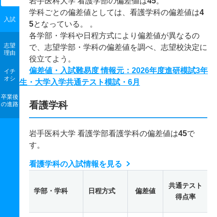
岩手医科大学 看護学部の偏差値は
45
。
学科ごとの偏差値としては、看護学科の偏差値は
4
入試
5
となっている。 。
各学部・学科や日程方式により偏差値が異なるの
志望
で、志望学部・学科の偏差値を調べ、志望校決定に
理由
役立てよう。
偏差値・入試難易度 情報元：2026年度進研模試3年
イチ
オシ
生・大学入学共通テスト模試・6月
卒業後
看護学科
の進路
岩手医科大学 看護学部看護学科の偏差値は
45
で
す。
看護学科の入試情報を見る
共通テスト
学部・学科
日程方式
偏差値
得点率