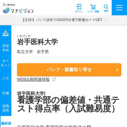
マナビジョン
検索
ログイン
パンフ・願書
【注目!】パンフ請求で2000円分電子図書カードGET
いわていか
岩手医科大学
学部
学科
私立大学
岩手県
オー
キャン
パンフ・願書取り寄せ
先輩
WEB出願関連情報
岩手医科大学/
学費
看護学部の偏差値・共通テ
スト得点率（入試難易度）
就職
資格
偏差値