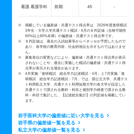
看護 看護学科
前期
45
-
※ 掲載している偏差値・共通テスト得点率は、2026年度進研模試
3年生・大学入学共通テスト模試・6月のＢ判定値（合格可能性
60%以上80%未満）の偏差値・共通テスト得点率です。
※ Ｂ判定値は、過去の入試結果等からベネッセが予想したもので
あり、各学校の教育内容、社会的地位を示すものではありませ
ん。
※ 募集単位の変更などにより、偏差値・共通テスト得点率が表示
されないことや、過去に実施した模試の偏差値・共通テスト得
点率が表示される場合があります。
※ 4月実施「進研模試 総合学力記述模試・4月」と7月実施「進
研模試 総合学力記述模試・7月」では、国公立大学、共通テス
ト利用私立大学、共通テスト利用短期大学の各大学が設定した
共通テストで課される教科・科目と個別学力検査で課される教
科・科目で集計した、【記述総合集計】の判定値を掲載してい
ます。
岩手医科大学の偏差値に近い大学を見る
岩手県の偏差値一覧を見る
私立大学の偏差値一覧を見る