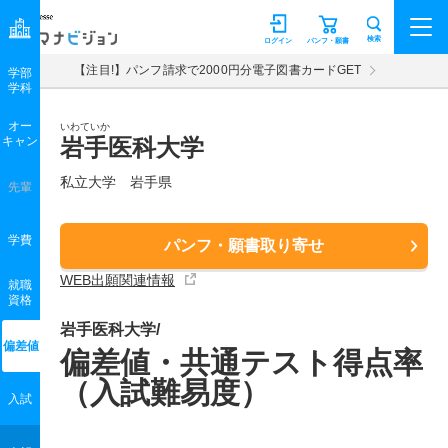
マナビジョン
検索
ログイン
パンフ・願書
【注目!】パンフ請求で2000円分電子図書カードGET
学部
学科
オー
いわていか
キャン
岩手医科大学
私立大学 岩手県
先輩
学費
パンフ・願書取り寄せ
WEB出願関連情報
就職
資格
岩手医科大学/
偏差値
偏差値・共通テスト得点率
（入試難易度）
入試