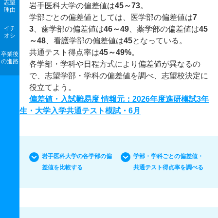
志望
岩手医科大学の偏差値は
45～73
。
理由
学部ごとの偏差値としては、医学部の偏差値は
7
イチ
3
、歯学部の偏差値は
46～49
、薬学部の偏差値は
45
オシ
～48
、看護学部の偏差値は
45
となっている。
共通テスト得点率は
45～49%
。
卒業後
の進路
各学部・学科や日程方式により偏差値が異なるの
で、志望学部・学科の偏差値を調べ、志望校決定に
役立てよう。
偏差値・入試難易度 情報元：2026年度進研模試3年
生・大学入学共通テスト模試・6月
岩手医科大学の各学部の偏
学部・学科ごとの偏差値・
差値を比較する
共通テスト得点率を調べる