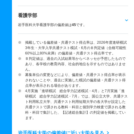
看護学部
岩手医科大学看護学部の偏差値は
45
です。
※ 掲載している偏差値・共通テスト得点率は、2026年度進研模試
3年生・大学入学共通テスト模試・6月のＢ判定値（合格可能性
60%以上80%未満）の偏差値・共通テスト得点率です。
※ Ｂ判定値は、過去の入試結果等からベネッセが予想したもので
あり、各学校の教育内容、社会的地位を示すものではありませ
ん。
※ 募集単位の変更などにより、偏差値・共通テスト得点率が表示
されないことや、過去に実施した模試の偏差値・共通テスト得
点率が表示される場合があります。
※ 4月実施「進研模試 総合学力記述模試・4月」と7月実施「進
研模試 総合学力記述模試・7月」では、国公立大学、共通テス
ト利用私立大学、共通テスト利用短期大学の各大学が設定した
共通テストで課される教科・科目と個別学力検査で課される教
科・科目で集計した、【記述総合集計】の判定値を掲載してい
ます。
岩手医科大学の偏差値に近い大学を見る