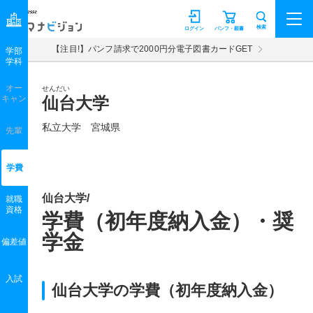
マナビジョン
検索
ログイン
パンフ・願書
【注目!】パンフ請求で2000円分電子図書カードGET
学部
学科
オー
せんだい
キャン
仙台大学
私立大学 宮城県
先輩
学費
仙台大学/
就職
資格
学費（初年度納入金）・奨
学金
偏差値
入試
仙台大学の学費（初年度納入金）